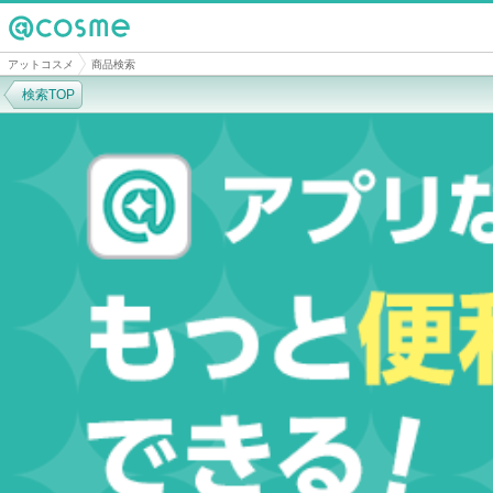
@cosme
アットコスメ
商品検索
検索TOP