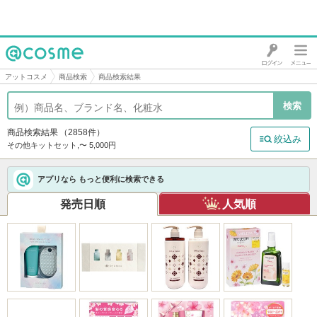
@cosme
アットコスメ
商品検索
商品検索結果
商品検索結果
（2858件）
絞込み
その他キットセット,〜 5,000円
アプリなら もっと便利に検索できる
発売日順
人気順