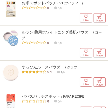
お米スポットパッチ
/ VT(ブイティー)
0
0件
Like
Have
ルラン 薬用ホワイトニング美肌パウダー
/ コー
プ
0
0件
Like
Have
すっぴんルースパウダー
/ クラブ
5.1
9件
Like
Have
パパズパッチスポット
/ PAPA RECIPE
0
0件