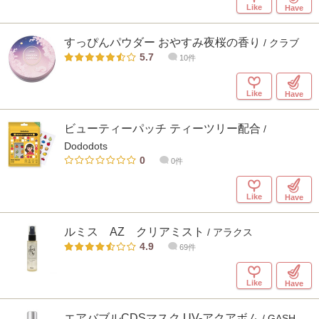
Like
Have
すっぴんパウダー おやすみ夜桜の香り
/ クラブ
5.7
10件
Like
Have
ビューティーパッチ ティーツリー配合
/
Dododots
0
0件
Like
Have
ルミス AZ クリアミスト
/ アラクス
4.9
69件
Like
Have
エアバブルCDSマスク UV-アクアボム
/ GASH