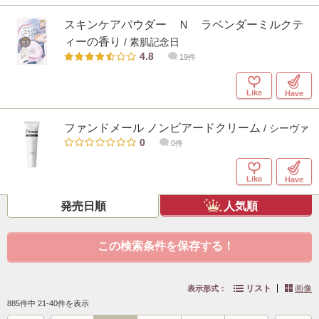
スキンケアパウダー Ｎ ラベンダーミルクテ
ィーの香り
/ 素肌記念日
4.8
19件
Like
Have
ファンドメール ノンビアードクリーム
/ シーヴァ
0
0件
Like
Have
発売日順
人気順
この検索条件を保存する！
リスト
画像
表示形式：
885件中 21-40件を表示