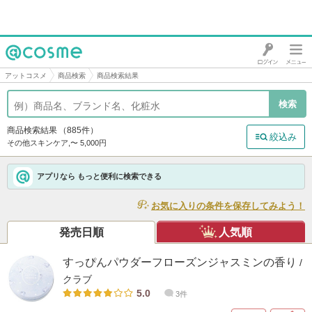
@cosme
アットコスメ
商品検索
商品検索結果
商品検索結果
（885件）
絞込み
その他スキンケア,〜 5,000円
アプリなら もっと便利に検索できる
お気に入りの条件を保存してみよう！
発売日順
人気順
すっぴんパウダーフローズンジャスミンの香り
/
クラブ
5.0
3件