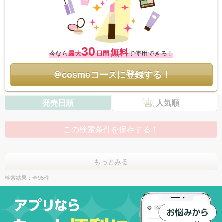
30
無料
今なら
最大
日間
で使用できる！
＠cosmeコースに登録する！
発売日順
人気順
この検索条件を保存する！
もっとみる
検索結果：全95件