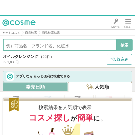
@cosme
アットコスメ
商品検索
商品検索結果
オイルクレンジング
（95件）
絞込み
〜 1,000円
アプリなら もっと便利に検索できる
発売日順
人気順
検索結果を人気順で表示！
コスメ探し
簡単
が
に。