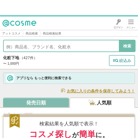
@cosme
アットコスメ
商品検索
商品検索結果
化粧下地
（427件）
絞込み
〜 1,000円
アプリなら もっと便利に検索できる
お気に入りの条件を保存してみよう！
発売日順
人気順
ドラマティックスキンセンサーベース Ｎ
ＥＯ
検索結果を人気順で表示！
/ マキアージュ
5.1
5,327件
コスメ探し
簡単
が
に。