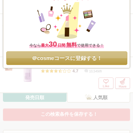
Like
Have
ラスティングマルチアイベース WP
/ キャ
ンメイク
4.9
6,899件
30
無料
今なら
最大
日間
で使用できる！
Like
Have
＠cosmeコースに登録する！
皮脂テカリ防止下地
/ セザンヌ
4.7
10,549件
Like
Have
発売日順
人気順
この検索条件を保存する！