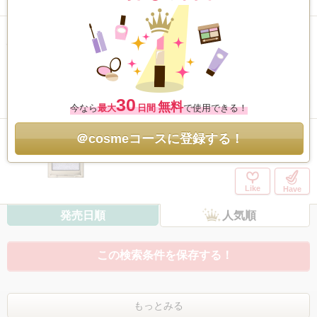
Have
スキンシャドウ デザイニング パレッ
ト
/ コスメデコルテ
5.7
2,728件
30
Like
Have
無料
今なら
最大
日間
で使用できる！
＠cosmeコースに登録する！
モノアイカラーレーション
/ ルナソル
5.5
1,685件
Like
Have
発売日順
人気順
この検索条件を保存する！
もっとみる