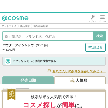
@cosme
アットコスメ
商品検索
商品検索結果
パウダーアイシャドウ
（3061件）
絞込み
〜 5,000円
アプリなら もっと便利に検索できる
お気に入りの条件を保存してみよう！
発売日順
人気順
ポッピングシルエットシャドウ
/ ケイト
5.1
4,486件
検索結果を人気順で表示！
コスメ探し
簡単
が
に。
Like