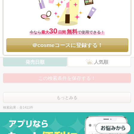
30
無料
今なら
最大
日間
で使用できる！
＠cosmeコースに登録する！
発売日順
人気順
この検索条件を保存する！
もっとみる
検索結果：全1411件