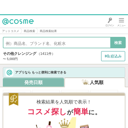
@cosme
アットコスメ
商品検索
商品検索結果
その他クレンジング
（1411件）
絞込み
〜 5,000円
アプリなら もっと便利に検索できる
発売日順
人気順
検索結果を人気順で表示！
コスメ探し
簡単
が
に。