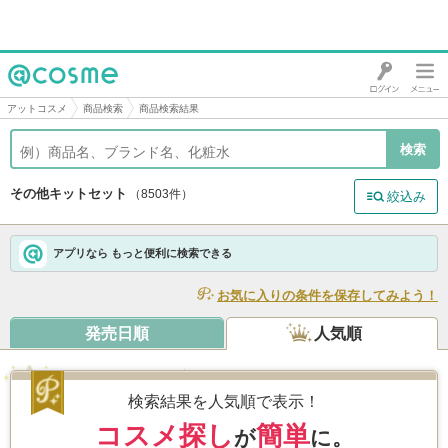
@cosme
アットコスメ
商品検索
商品検索結果
その他キットセット
（8503件）
絞込み
アプリなら もっと便利に検索できる
お気に入りの条件を保存してみよう！
発売日順
人気順
アルビオン ７０ＴＨ アニバーサリー キッ
ト Ａ
検索結果を人気順で表示！
/ アルビオン
6.3
274件
コスメ探し
簡単
が
に。