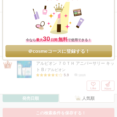
Like
Have
エクスクィジット フェイス&アイ ツール
セット ホリデー24
/ メイクアップフォーエバ
ー
30
6.3
152件
無料
今なら
最大
日間
で使用できる！
＠cosmeコースに登録する！
Like
Have
アルビオン ７０ＴＨ アニバーサリー キッ
ト B
/ アルビオン
5.9
165件
Like
Have
発売日順
人気順
この検索条件を保存する！