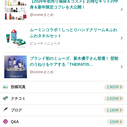
【2026年初売り福袋＆コスメ】お得なキットの中
身＆新年限定コフレを大公開！
@cosmeまとめ
ムーミンコラボ！しっとりハンドクリーム＆ふわ
ふわタオルセット
ビューティニュース
ブランド初のミューズ、新木優子さん登壇！ 翌朝
のうねりをケアする「THERATIS…
@cosmeまとめ
投稿写真
2,902件
クチコミ
2,025件
ブログ
1,183件
Q&A
103件