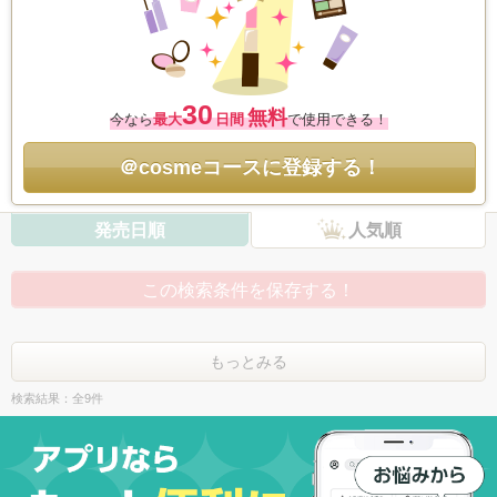
30
無料
今なら
最大
日間
で使用できる！
＠cosmeコースに登録する！
発売日順
人気順
この検索条件を保存する！
もっとみる
検索結果：全9件