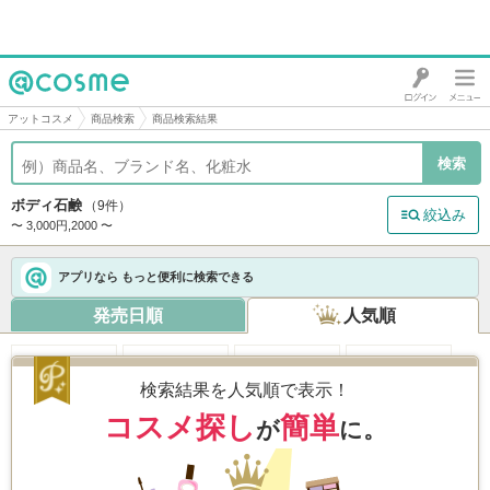
@cosme
アットコスメ
商品検索
商品検索結果
ボディ石鹸
（9件）
絞込み
〜 3,000円,2000 〜
アプリなら もっと便利に検索できる
発売日順
人気順
検索結果を人気順で表示！
コスメ探し
簡単
が
に。