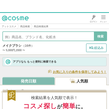
@cosme
アットコスメ
商品検索
商品検索結果
メイクブラシ
（16件）
絞込み
〜 5,000円,2000 〜
アプリなら もっと便利に検索できる
お気に入りの条件を保存してみよう！
発売日順
人気順
パウダーブラシＥＸ
/ ロージーローザ
5.7
3,978件
検索結果を人気順で表示！
コスメ探し
簡単
が
に。
Like