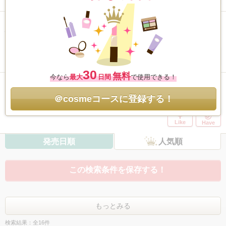
Have
ニュアンスタッチブラシ
/ ロージーローザ
5.4
1,599件
Like
Have
30
無料
今なら
最大
日間
で使用できる！
パウダーファンブラシ
/ ロージーローザ
5.3
＠cosmeコースに登録する！
1,668件
Like
Have
発売日順
人気順
この検索条件を保存する！
もっとみる
検索結果：全16件