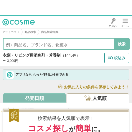
@cosme
アットコスメ
商品検索
商品検索結果
衣類・リビング用消臭剤・芳香剤
（1445件）
絞込み
〜 3,000円
アプリなら もっと便利に検索できる
お気に入りの条件を保存してみよう！
発売日順
人気順
お浄め塩スプレー
/ おいせさん
4.9
2,687件
検索結果を人気順で表示！
コスメ探し
簡単
が
に。
Like