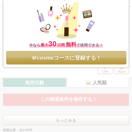
Have
お浄め縁切スプレー
/ おいせさん
4.9
403件
Like
Have
30
無料
今なら
最大
日間
で使用できる！
お浄め氣スプレー
/ おいせさん
5.1
＠cosmeコースに登録する！
248件
Like
Have
発売日順
人気順
この検索条件を保存する！
もっとみる
検索結果：全1445件