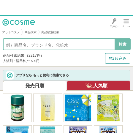
@cosme
アットコスメ
商品検索
商品検索結果
商品検索結果
（2217件）
絞込み
入浴剤・浴用料,〜 500円
アプリなら もっと便利に検索できる
発売日順
人気順