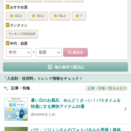
おすすめ度
1
3
5
7
ランクイン
ランキング20位以内
年代・肌質
他の条件で絞込む
「入浴剤・浴用料」トレンド情報をチェック！
記事・特集
記事・特集一覧をみる
暑い日のお風呂、めんどくさ～い！バスタイムを
快適にする爽快アイテム20選
@cosmeまとめ
パク・ソジュンさんのフォトパネルも登場！森林