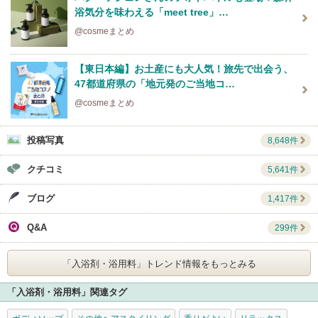
浴気分を味わえる「meet tree」…
@cosmeまとめ
【東日本編】お土産にも大人気！旅先で出会う、
47都道府県の「地元発のご当地コ…
@cosmeまとめ
投稿写真
8,648件
クチコミ
5,641件
ブログ
1,417件
Q&A
299件
「入浴剤・浴用料」
トレンド情報をもっとみる
「入浴剤・浴用料」関連タグ