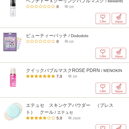
ペプチドーＸクーリングバブルマスク
/ bewants
0
0件
Like
Have
ビューティーパッチ
/ Dododots
0
0件
Like
Have
クイックバブルマスクROSE PDRN
/ MENOKIN
7.0
3件
Like
Have
エテュセ スキンケアパウダー （プレス
ト） クール
/ エテュセ
5.0
299件