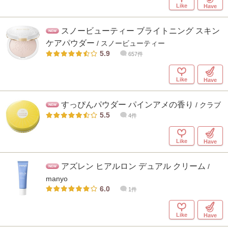
Like
Have
スノービューティー ブライトニング スキン
ケアパウダー
/ スノービューティー
5.9
657件
Like
Have
すっぴんパウダー パインアメの香り
/ クラブ
5.5
4件
Like
Have
アズレン ヒアルロン デュアル クリーム
/
manyo
6.0
1件
Like
Have