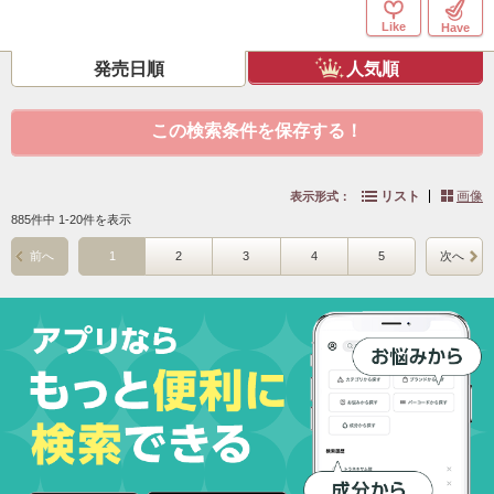
Like
Have
発売日順
人気順
この検索条件を保存する！
リスト
画像
表示形式：
885件中 1-20件を表示
前へ
1
2
3
4
5
次へ