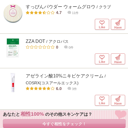
すっぴんパウダー ウォームグロウ
/ クラブ
4.7
11件
Like
Have
ZZA DOT
/ アクロパス
0
0件
Like
Have
アゼライン酸10%ニキビケアクリーム
/
COSRX(コスアールエックス)
6.0
3件
Like
Have
相性100
あなたと
のその他スキンケアは？
今すぐ相性をチェック！