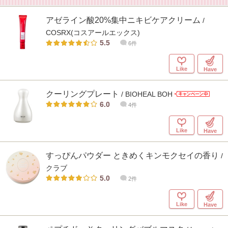
アゼライン酸20%集中ニキビケアクリーム
/
COSRX(コスアールエックス)
5.5
6件
Like
Have
クーリングプレート
/ BIOHEAL BOH
6.0
4件
Like
Have
すっぴんパウダー ときめくキンモクセイの香り
/
クラブ
5.0
2件
Like
Have