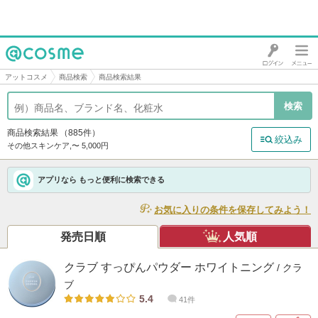
@cosme
アットコスメ
商品検索
商品検索結果
商品検索結果
（885件）
絞込み
その他スキンケア,〜 5,000円
アプリなら もっと便利に検索できる
お気に入りの条件を保存してみよう！
発売日順
人気順
クラブ すっぴんパウダー ホワイトニング
/ クラ
ブ
5.4
41件