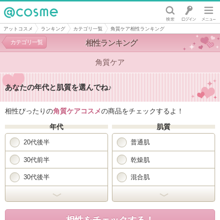
@cosme
アットコスメ
ランキング
カテゴリ一覧
角質ケア相性ランキング
カテゴリ一覧
相性ランキング
角質ケア
あなたの年代と肌質を選んでね♪
相性ぴったりの
角質ケアコスメ
の商品をチェックするよ！
年代
肌質
20代後半
普通肌
30代前半
乾燥肌
30代後半
混合肌
開く
開く