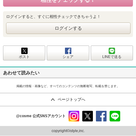
ログインすると、すぐに相性チェックできちゃうよ！
ログインする
ポスト
シェア
LINEで送る
あわせて読みたい
掲載の情報・画像など、すべてのコンテンツの無断複写、転載を禁じます。
ページトップへ
@cosme
公式SNSアカウント
instag
x
faceb
line
ram
ook
copyright©istyle,inc.