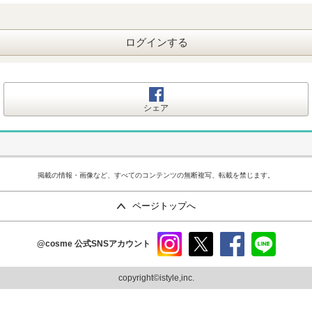
ログインする
シェア
掲載の情報・画像など、すべてのコンテンツの無断複写、転載を禁じます。
ページトップへ
@cosme
公式SNSアカウント
instag
x
faceb
line
ram
ook
copyright©istyle,inc.