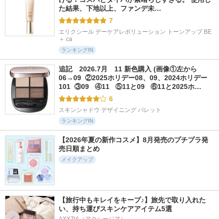
た結果、下地以上、ファンデ未…
7
エリクシール デーケアレボリューション トーンアップ BE 
＋ ca
ランキングIN
追記　2026.7月　11 新色購入 (画像①左から
06→09  ②2025ホリデー08、09、2024ホリデー
101  ③09   ④11   ⑤11と09   ⑥11と2025ホ…
6
スキンシャドウ デザイニング パレット
ランキングIN
【2026年夏の新作コスメ】8月発売のプチプラ発
売日順まとめ
メイクアップ
【旅行中もキレイをキープ♪】旅先で取り入れた
い、持ち運びスキンケアアイテム5選
AXXZIA（アクシージア）