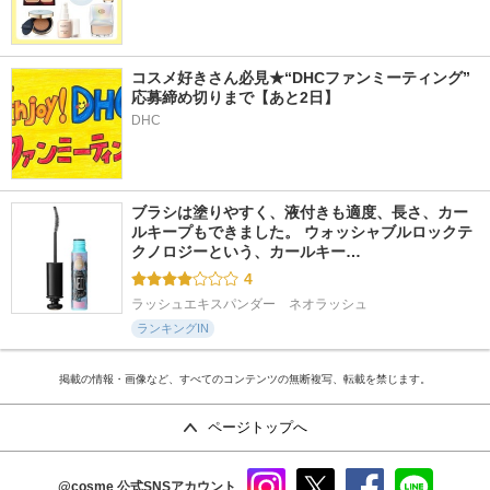
コスメ好きさん必見★“DHCファンミーティング” 
応募締め切りまで【あと2日】
DHC
ブラシは塗りやすく、液付きも適度、長さ、カー
ルキープもできました。 ウォッシャブルロックテ
クノロジーという、カールキー…
4
ラッシュエキスパンダー　ネオラッシュ
ランキングIN
掲載の情報・画像など、すべてのコンテンツの無断複写、転載を禁じます。
ページトップへ
@cosme
公式SNSアカウント