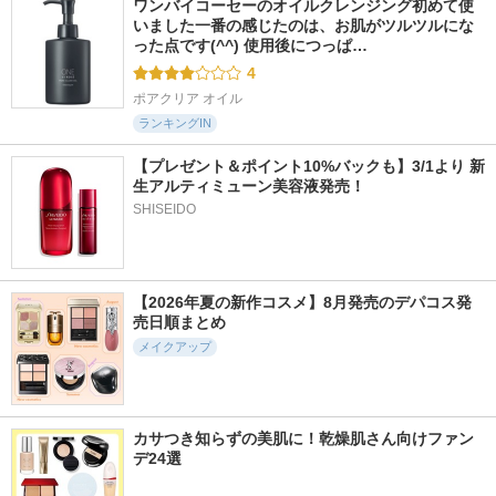
ワンバイコーセーのオイルクレンジング初めて使
いました一番の感じたのは、お肌がツルツルにな
った点です(^^) 使用後につっぱ…
4
ポアクリア オイル
ランキングIN
【プレゼント＆ポイント10%バックも】3/1より 新
生アルティミューン美容液発売！
SHISEIDO
【2026年夏の新作コスメ】8月発売のデパコス発
売日順まとめ
メイクアップ
カサつき知らずの美肌に！乾燥肌さん向けファン
デ24選