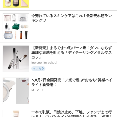
今売れているスキンケアはこれ！最新売れ筋ラン
キング♡
【新発売】まるでまつ毛パーマ級！ダマにならず
繊細な束感を叶える「ディテーリングメタルマス
カラ」
too cool for school
マスカラ
＼8月7日全国発売！／光で遊ぶ”おもち”質感ハイ
ライト新登場！
M・A・C
一本で乳液、日焼け止め、下地、ファンデまで行
ける！コスパとタイパが素晴らしすぎる。 使用し