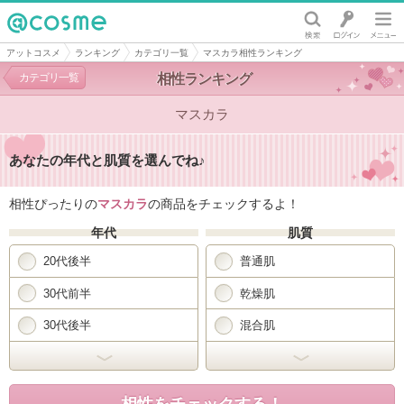
@cosme
アットコスメ
ランキング
カテゴリ一覧
マスカラ相性ランキング
カテゴリ一覧
相性ランキング
マスカラ
あなたの年代と肌質を選んでね♪
相性ぴったりの
マスカラ
の商品をチェックするよ！
年代
肌質
20代後半
普通肌
30代前半
乾燥肌
30代後半
混合肌
開く
開く