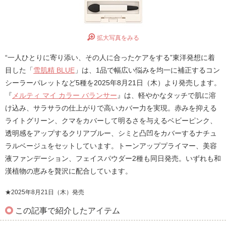
拡大写真をみる
“一人ひとりに寄り添い、その人に合ったケアをする”東洋発想に着
目した「
雪肌精 BLUE
」は、1品で幅広い悩みを均一に補正するコン
シーラーパレットなど5種を2025年8月21日（木）より発売します。
『
メルティ マイ カラー バランサー
』は、軽やかなタッチで肌に溶
け込み、サラサラの仕上がりで高いカバー力を実現。赤みを抑える
ライトグリーン、クマをカバーして明るさを与えるベビーピンク、
透明感をアップするクリアブルー、シミと凸凹をカバーするナチュ
ラルベージュをセットしています。トーンアッププライマー、美容
液ファンデーション、フェイスパウダー2種も同日発売。いずれも和
漢植物の恵みを贅沢に配合しています。
★2025年8月21日（木）発売
この記事で紹介したアイテム