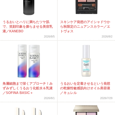
うるおいとハリに満ちたツヤ肌
スキンケア発想のアイシャドウか
で、笑顔印象を膨らませる美容乳
ら秋限定のニュアンスカラー／エ
液／KANEBO
トヴォス
2026/8/5
2026/8/2
角層細胞まで深くアプローチ！み
うるおいを定着させるという発想
ずみずしくうるおう化粧水＆乳液
の乾燥性敏感肌向けオイル美容液
／SOFINA BASIC＋
／キュレル
2026/8/1
2026/7/29