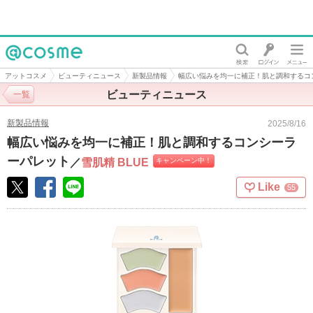
@cosme
アットコスメ
ビューティニュース
新製品情報
幅広い悩みを均一に補正！肌と調和するコ
ビューティニュース
一覧
新製品情報
2025/8/16
幅広い悩みを均一に補正！肌と調和するコンシーラ
ーパレット
／
雪肌精 BLUE
キャンペーン中！
Like
55