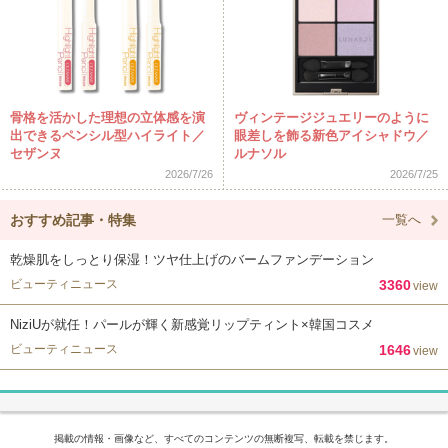
骨格を活かした理想の立体感を演
ヴィンテージジュエリーのように
出できるペンシル型ハイライト／
眼差しを飾る新色アイシャドウ／
セザンヌ
ルナソル
2026/7/26
2026/7/25
おすすめ記事・特集
一覧へ
乾燥肌をしっとり保湿！ツヤ仕上げのバームファンデーション
ビューティニュース
3360
view
NiziUが就任！パールが輝く新感覚リップティント×韓国コスメ
ビューティニュース
1646
view
掲載の情報・画像など、すべてのコンテンツの無断複写、転載を禁じます。