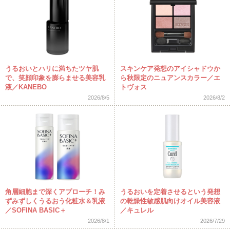
うるおいとハリに満ちたツヤ肌
スキンケア発想のアイシャドウか
で、笑顔印象を膨らませる美容乳
ら秋限定のニュアンスカラー／エ
液／KANEBO
トヴォス
2026/8/5
2026/8/2
角層細胞まで深くアプローチ！み
うるおいを定着させるという発想
ずみずしくうるおう化粧水＆乳液
の乾燥性敏感肌向けオイル美容液
／SOFINA BASIC＋
／キュレル
2026/8/1
2026/7/29