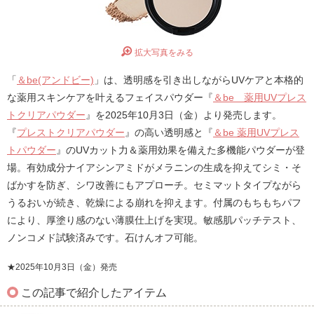
拡大写真をみる
「
＆be(アンドビー)
」は、透明感を引き出しながらUVケアと本格的
な薬用スキンケアを叶えるフェイスパウダー『
＆be 薬用UVプレス
トクリアパウダー
』を2025年10月3日（金）より発売します。
『
プレストクリアパウダー
』の高い透明感と『
＆be 薬用UVプレス
トパウダー
』のUVカット力＆薬用効果を備えた多機能パウダーが登
場。有効成分ナイアシンアミドがメラニンの生成を抑えてシミ・そ
ばかすを防ぎ、シワ改善にもアプローチ。セミマットタイプながら
うるおいが続き、乾燥による崩れを抑えます。付属のもちもちパフ
により、厚塗り感のない薄膜仕上げを実現。敏感肌パッチテスト、
ノンコメド試験済みです。石けんオフ可能。
★2025年10月3日（金）発売
この記事で紹介したアイテム