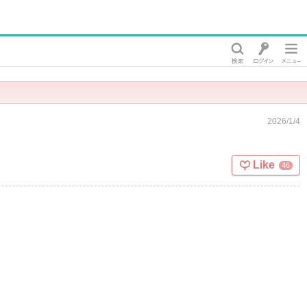
2026/1/4
Like
46