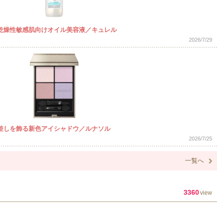
乾燥性敏感肌向けオイル美容液／キュレル
2026/7/29
差しを飾る新色アイシャドウ／ルナソル
2026/7/25
一覧へ
3360
view