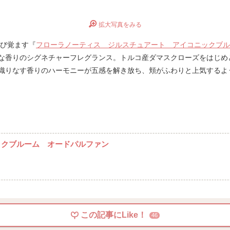
拡大写真をみる
び覚ます『
フローラノーティス ジルスチュアート アイコニックブル
な香りのシグネチャーフレグランス。トルコ産ダマスクローズをはじめ
織りなす香りのハーモニーが五感を解き放ち、頬がふわりと上気するよ
ックブルーム オードパルファン
この記事にLike！
46