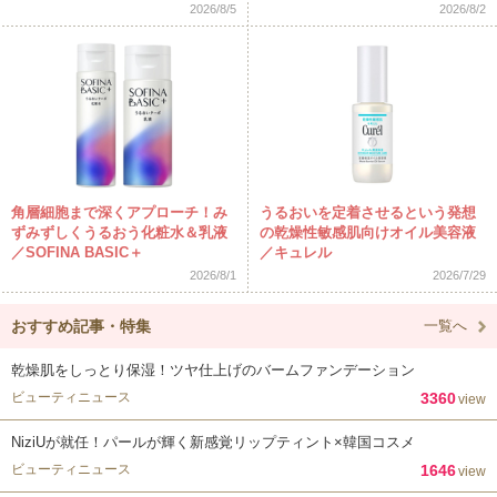
2026/8/5
2026/8/2
角層細胞まで深くアプローチ！み
うるおいを定着させるという発想
ずみずしくうるおう化粧水＆乳液
の乾燥性敏感肌向けオイル美容液
／SOFINA BASIC＋
／キュレル
2026/8/1
2026/7/29
おすすめ記事・特集
一覧へ
乾燥肌をしっとり保湿！ツヤ仕上げのバームファンデーション
ビューティニュース
3360
view
NiziUが就任！パールが輝く新感覚リップティント×韓国コスメ
ビューティニュース
1646
view