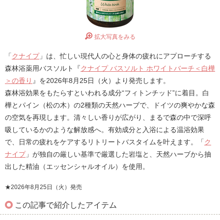
拡大写真をみる
「
クナイプ
」は、忙しい現代人の心と身体の疲れにアプローチする
森林浴薬用バスソルト『
クナイプ バスソルト ホワイトバーチ＜白樺
＞の香り
』を2026年8月25日（火）より発売します。
森林浴効果をもたらすといわれる成分“フィトンチッド”に着目。白
樺とパイン（松の木）の2種類の天然ハーブで、ドイツの爽やかな森
の空気を再現します。清々しい香りが広がり、まるで森の中で深呼
吸しているかのような解放感へ。有効成分と入浴による温浴効果
で、日常の疲れをケアするリトリートバスタイムを叶えます。「
ク
ナイプ
」が独自の厳しい基準で厳選した岩塩と、天然ハーブから抽
出した精油（エッセンシャルオイル）を使用。
★2026年8月25日（火）発売
この記事で紹介したアイテム