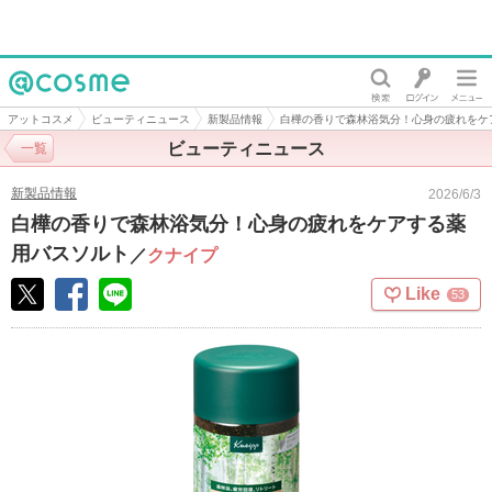
@cosme
アットコスメ
ビューティニュース
新製品情報
白樺の香りで森林浴気分！心身の疲れをケ
ビューティニュース
一覧
新製品情報
2026/6/3
白樺の香りで森林浴気分！心身の疲れをケアする薬
用バスソルト
／
クナイプ
Like
53