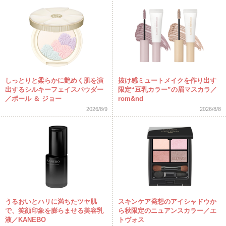
しっとりと柔らかに艶めく肌を演
抜け感ミュートメイクを作り出す
出するシルキーフェイスパウダー
限定“豆乳カラー”の眉マスカラ／
／ポール ＆ ジョー
rom&nd
2026/8/9
2026/8/8
うるおいとハリに満ちたツヤ肌
スキンケア発想のアイシャドウか
で、笑顔印象を膨らませる美容乳
ら秋限定のニュアンスカラー／エ
液／KANEBO
トヴォス