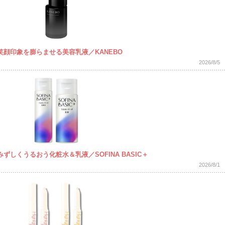
顔印象を膨らませる美容乳液／KANEBO
2026/8/5
しくうるおう化粧水＆乳液／SOFINA BASIC＋
2026/8/1