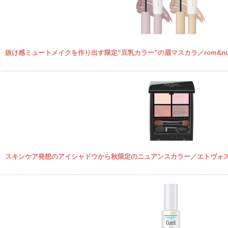
抜け感ミュートメイクを作り出す限定“豆乳カラー”の眉マスカラ／rom&n
スキンケア発想のアイシャドウから秋限定のニュアンスカラー／エトヴォ