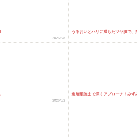
d
うるおいとハリに満ちたツヤ肌で、笑
2026/8/8
ス
角層細胞まで深くアプローチ！みずみず
2026/8/2