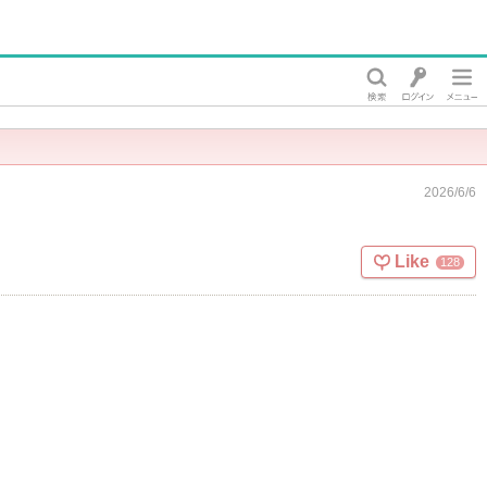
2026/6/6
Like
128