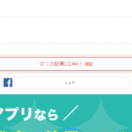
この記事にLike！
128
シェア