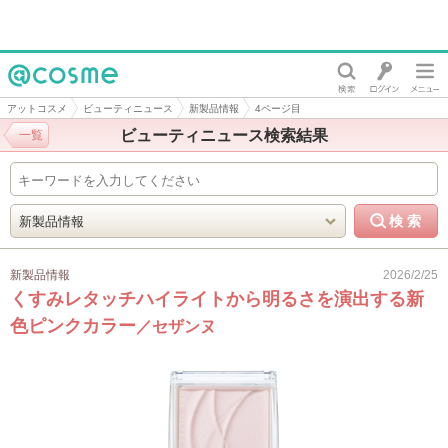
@cosme
アットコスメ
ビューティニュース
新製品情報
4ページ目
ビューティニュース検索結果
一覧
新製品情報
2026/2/25
くすみレタッチハイライトから明るさを演出する新
色ピンクカラー
／セザンヌ