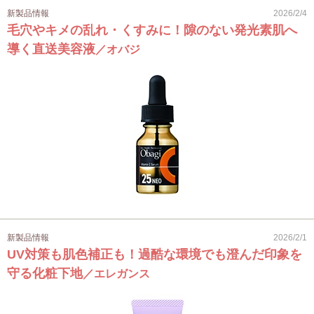
新製品情報
2026/2/4
毛穴やキメの乱れ・くすみに！隙のない発光素肌へ
導く直送美容液
／オバジ
新製品情報
2026/2/1
UV対策も肌色補正も！過酷な環境でも澄んだ印象を
守る化粧下地
／エレガンス