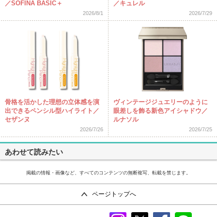
／SOFINA BASIC＋
／キュレル
2026/8/1
2026/7/29
骨格を活かした理想の立体感を演
ヴィンテージジュエリーのように
出できるペンシル型ハイライト／
眼差しを飾る新色アイシャドウ／
セザンヌ
ルナソル
2026/7/26
2026/7/25
あわせて読みたい
掲載の情報・画像など、すべてのコンテンツの無断複写、転載を禁じます。
ページトップへ