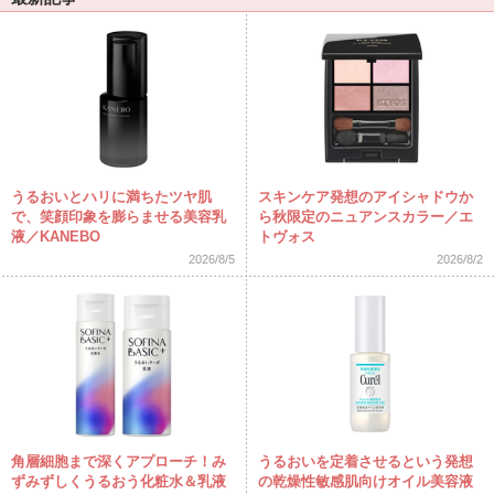
うるおいとハリに満ちたツヤ肌
スキンケア発想のアイシャドウか
で、笑顔印象を膨らませる美容乳
ら秋限定のニュアンスカラー／エ
液／KANEBO
トヴォス
2026/8/5
2026/8/2
角層細胞まで深くアプローチ！み
うるおいを定着させるという発想
ずみずしくうるおう化粧水＆乳液
の乾燥性敏感肌向けオイル美容液