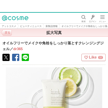
@cosme
アットコスメ
ビューティニュース
新製品情報
オイルフリーでメイクや角栓をしっかり落
拡大写真
戻る
オイルフリーでメイクや角栓をしっかり落とすクレンジングジ
ェル
／
dr365
Like
32