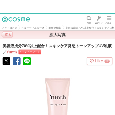
@cosme
アットコスメ
ビューティニュース
新製品情報
美容液成分70%以上配合！スキンケア発想
拡大写真
戻る
美容液成分70%以上配合！スキンケア発想トーンアップUV乳液
／
Yunth
キャンペーン中！
Like
32