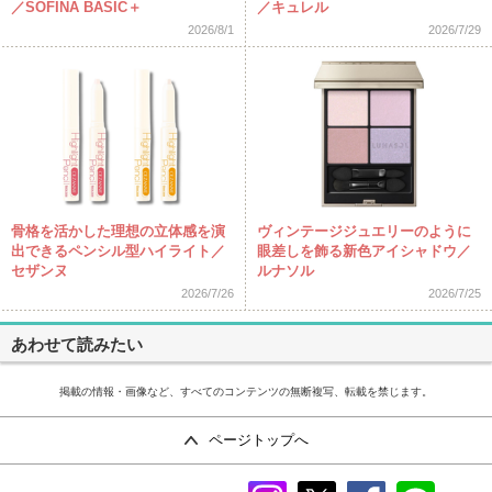
／SOFINA BASIC＋
／キュレル
2026/8/1
2026/7/29
骨格を活かした理想の立体感を演
ヴィンテージジュエリーのように
出できるペンシル型ハイライト／
眼差しを飾る新色アイシャドウ／
セザンヌ
ルナソル
2026/7/26
2026/7/25
あわせて読みたい
掲載の情報・画像など、すべてのコンテンツの無断複写、転載を禁じます。
ページトップへ