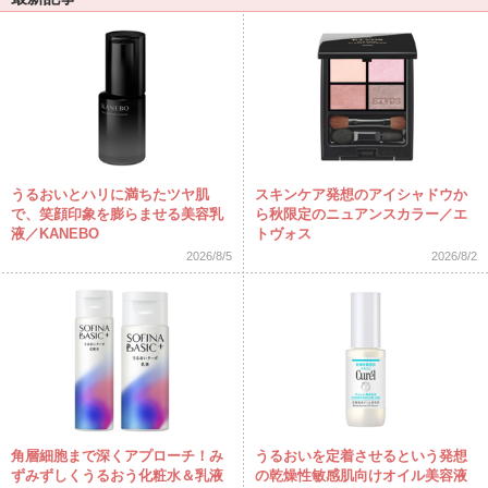
うるおいとハリに満ちたツヤ肌
スキンケア発想のアイシャドウか
で、笑顔印象を膨らませる美容乳
ら秋限定のニュアンスカラー／エ
液／KANEBO
トヴォス
2026/8/5
2026/8/2
角層細胞まで深くアプローチ！み
うるおいを定着させるという発想
ずみずしくうるおう化粧水＆乳液
の乾燥性敏感肌向けオイル美容液