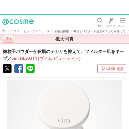
@cosme
アットコスメ
ビューティニュース
新製品情報
微粒子パウダーが皮脂のテカリを抑えて、
拡大写真
戻る
微粒子パウダーが皮脂のテカリを抑えて、フィルター肌をキー
プ
／
vim BEAUTY(ヴィム ビューティー)
Like
39