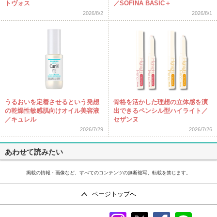
トヴォス
／SOFINA BASIC＋
2026/8/2
2026/8/1
うるおいを定着させるという発想
骨格を活かした理想の立体感を演
の乾燥性敏感肌向けオイル美容液
出できるペンシル型ハイライト／
／キュレル
セザンヌ
2026/7/29
2026/7/26
あわせて読みたい
掲載の情報・画像など、すべてのコンテンツの無断複写、転載を禁じます。
ページトップへ