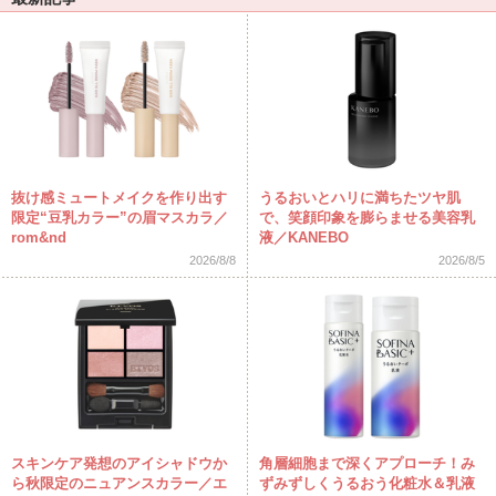
抜け感ミュートメイクを作り出す
うるおいとハリに満ちたツヤ肌
限定“豆乳カラー”の眉マスカラ／
で、笑顔印象を膨らませる美容乳
rom&nd
液／KANEBO
2026/8/8
2026/8/5
スキンケア発想のアイシャドウか
角層細胞まで深くアプローチ！み
ら秋限定のニュアンスカラー／エ
ずみずしくうるおう化粧水＆乳液