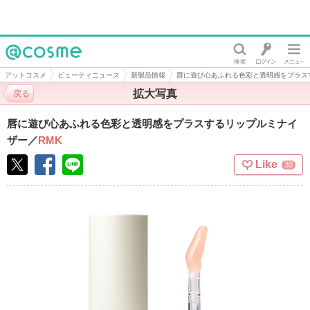
@cosme
アットコスメ
ビューティニュース
新製品情報
唇に遊び心あふれる色彩と透明感をプラス
拡大写真
戻る
唇に遊び心あふれる色彩と透明感をプラスするリップルミナイ
ザー
／
RMK
Like
30