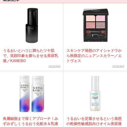
うるおいとハリに満ちたツヤ肌
スキンケア発想のアイシャドウか
で、笑顔印象を膨らませる美容乳
ら秋限定のニュアンスカラー／エ
液／KANEBO
トヴォス
2026/8/5
2026/8/2
角層細胞まで深くアプローチ！み
うるおいを定着させるという発想
ずみずしくうるおう化粧水＆乳液
の乾燥性敏感肌向けオイル美容液