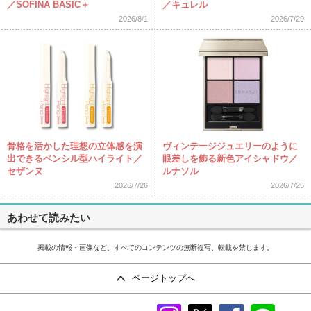
／SOFINA BASIC＋
／キュレル
2026/8/1
2026/7/29
骨格を活かした理想の立体感を演
ヴィンテージジュエリーのように
出できるペンシル型ハイライト／
眼差しを飾る新色アイシャドウ／
セザンヌ
ルナソル
2026/7/26
2026/7/25
あわせて読みたい
掲載の情報・画像など、すべてのコンテンツの無断複写、転載を禁じます。
ページトップへ