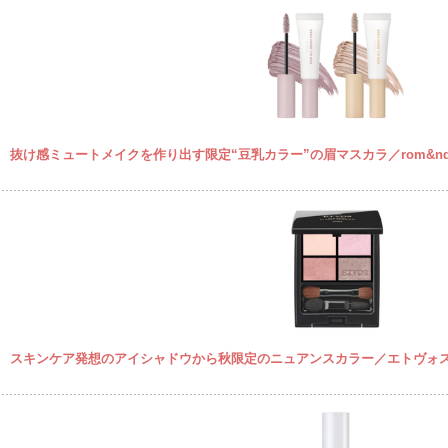
抜け感ミュートメイクを作り出す限定“豆乳カラー”の眉マスカラ／rom&n
スキンケア発想のアイシャドウから秋限定のニュアンスカラー／エトヴォ