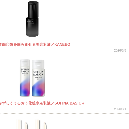
顔印象を膨らませる美容乳液／KANEBO
2026/8/5
しくうるおう化粧水＆乳液／SOFINA BASIC＋
2026/8/1