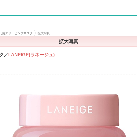
元用スリーピングマスク
拡大写真
拡大写真
ク
／
LANEIGE(ラネージュ)