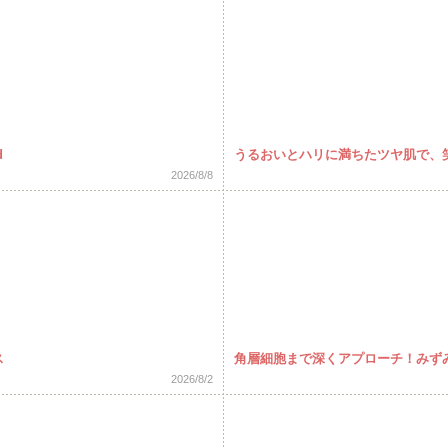
d
うるおいとハリに満ちたツヤ肌で、笑
2026/8/8
ス
角層細胞まで深くアプローチ！みずみず
2026/8/2