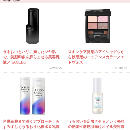
うるおいとハリに満ちたツヤ肌
スキンケア発想のアイシャドウか
で、笑顔印象を膨らませる美容乳
ら秋限定のニュアンスカラー／エ
液／KANEBO
トヴォス
2026/8/5
2026/8/2
角層細胞まで深くアプローチ！み
うるおいを定着させるという発想
ずみずしくうるおう化粧水＆乳液
の乾燥性敏感肌向けオイル美容液