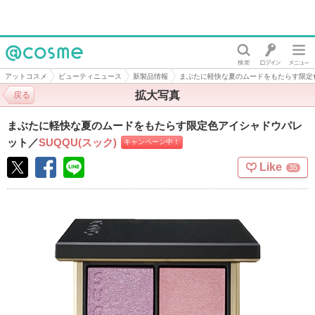
@cosme
アットコスメ
ビューティニュース
新製品情報
まぶたに軽快な夏のムードをもたらす限定
拡大写真
戻る
まぶたに軽快な夏のムードをもたらす限定色アイシャドウパレ
ット
／
SUQQU(スック)
キャンペーン中！
Like
35