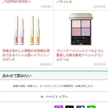
／SOFINA BASIC＋
／キュレル
2026/8/1
2026/7/29
骨格を活かした理想の立体感を演
ヴィンテージジュエリーのように
出できるペンシル型ハイライト／
眼差しを飾る新色アイシャドウ／
セザンヌ
ルナソル
2026/7/26
2026/7/25
あわせて読みたい
掲載の情報・画像など、すべてのコンテンツの無断複写、転載を禁じます。
ページトップへ