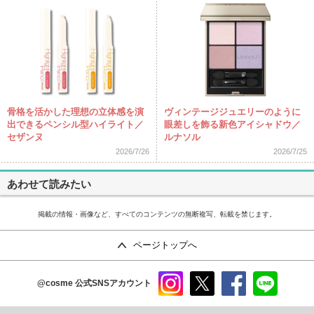
骨格を活かした理想の立体感を演
ヴィンテージジュエリーのように
出できるペンシル型ハイライト／
眼差しを飾る新色アイシャドウ／
セザンヌ
ルナソル
2026/7/26
2026/7/25
あわせて読みたい
掲載の情報・画像など、すべてのコンテンツの無断複写、転載を禁じます。
ページトップへ
@cosme
公式SNSアカウント
instag
x
faceb
line