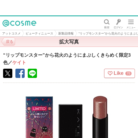
@cosme
アットコスメ
ビューティニュース
新製品情報
“リップモンスター”から花火のようにまぶ
拡大写真
戻る
“リップモンスター”から花火のようにまぶしくきらめく限定3
色
／
ケイト
Like
78