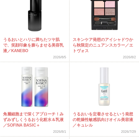
うるおいとハリに満ちたツヤ肌
スキンケア発想のアイシャドウか
で、笑顔印象を膨らませる美容乳
ら秋限定のニュアンスカラー／エ
液／KANEBO
トヴォス
2026/8/5
2026/8/2
角層細胞まで深くアプローチ！み
うるおいを定着させるという発想
ずみずしくうるおう化粧水＆乳液
の乾燥性敏感肌向けオイル美容液
／SOFINA BASIC＋
／キュレル
2026/8/1
2026/7/29