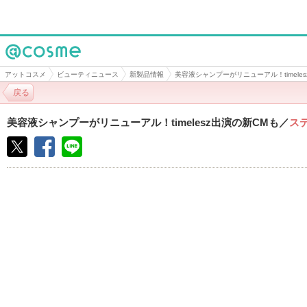
@cosme
アットコスメ
ビューティニュース
新製品情報
美容液シャンプーがリニューアル！timele
戻る
美容液シャンプーがリニューアル！timelesz出演の新CMも
／
ス