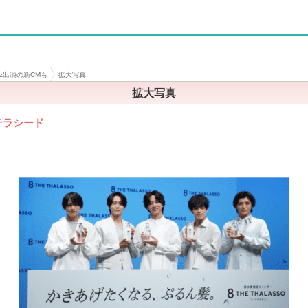
sz出演の新CMも
拡大写真
拡大写真
テラシード