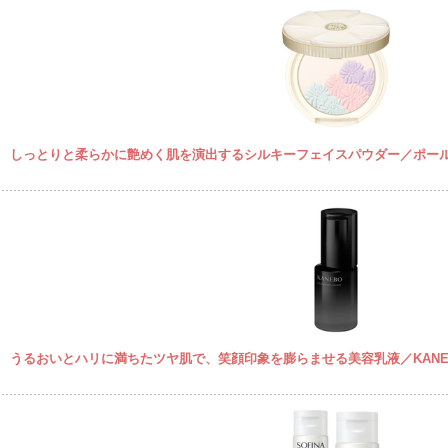
しっとりと柔らかに艶めく肌を演出するシルキーフェイスパウダー／ポール
うるおいとハリに満ちたツヤ肌で、笑顔印象を膨らませる美容乳液／KANE