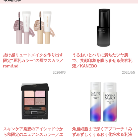
抜け感ミュートメイクを作り出す
うるおいとハリに満ちたツヤ肌
限定“豆乳カラー”の眉マスカラ／
で、笑顔印象を膨らませる美容乳
rom&nd
液／KANEBO
2026/8/8
2026/8/5
スキンケア発想のアイシャドウか
角層細胞まで深くアプローチ！み
ら秋限定のニュアンスカラー／エ
ずみずしくうるおう化粧水＆乳液