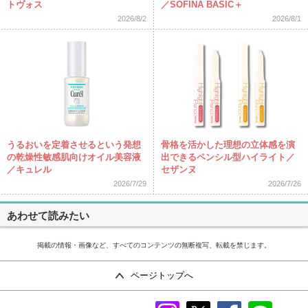
トヴォス
／SOFINA BASIC＋
2026/8/2
2026/8/1
うるおいを定着させるという発想
骨格を活かした理想の立体感を演
の乾燥性敏感肌向けオイル美容液
出できるペンシル型ハイライト／
／キュレル
セザンヌ
2026/7/29
2026/7/26
あわせて読みたい
掲載の情報・画像など、すべてのコンテンツの無断複写、転載を禁じます。
ページトップへ