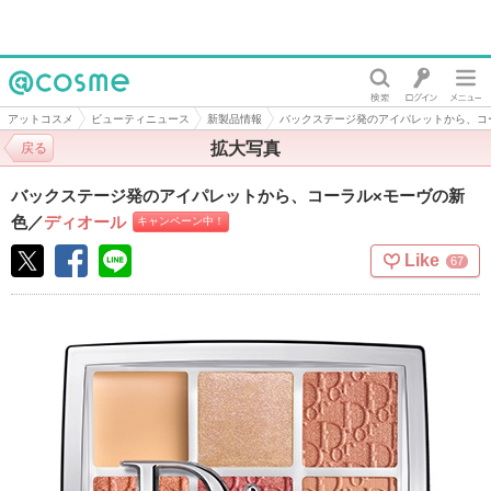
@cosme
アットコスメ
ビューティニュース
新製品情報
バックステージ発のアイパレットから、コ
拡大写真
戻る
バックステージ発のアイパレットから、コーラル×モーヴの新
色
／
ディオール
キャンペーン中！
Like
67