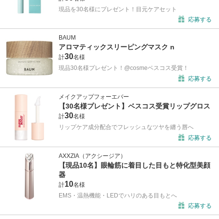
現品を30名様にプレゼント！目元ケアセット
応募する
BAUM
アロマティックスリーピングマスク n
30
計
名様
現品30名様プレゼント！@cosmeベスコス受賞！
応募する
メイクアップフォーエバー
【30名様プレゼント】ベスコス受賞リップグロス
30
計
名様
リップケア成分配合でフレッシュなツヤを纏う唇へ
応募する
AXXZIA（アクシージア）
【現品10名】眼輪筋に着目した目もと特化型美顔
器
10
計
名様
EMS・温熱機能・LEDでハリのある目もとへ
応募する