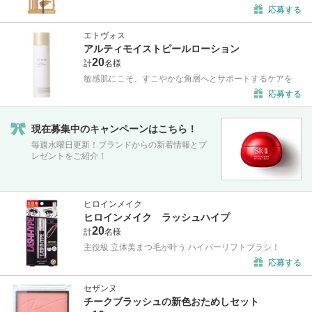
応募する
エトヴォス
アルティモイストピールローション
20
計
名様
敏感肌にこそ、すこやかな角層へとサポートするケアを
応募する
現在募集中のキャンペーンはこちら！
毎週水曜日更新！ブランドからの新着情報とプ
レゼントをご紹介！
ヒロインメイク
ヒロインメイク ラッシュハイプ
20
計
名様
主役級 立体美まつ毛が叶う ハイパーリフトブラシ！
応募する
セザンヌ
チークブラッシュの新色おためしセット