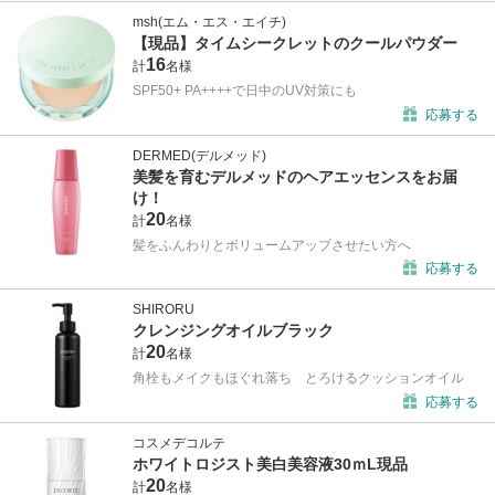
msh(エム・エス・エイチ)
【現品】タイムシークレットのクールパウダー
16
計
名様
SPF50+ PA++++で日中のUV対策にも
応募する
DERMED(デルメッド)
美髪を育むデルメッドのヘアエッセンスをお届
け！
20
計
名様
髪をふんわりとボリュームアップさせたい方へ
応募する
SHIRORU
クレンジングオイルブラック
20
計
名様
角栓もメイクもほぐれ落ち とろけるクッションオイル
応募する
コスメデコルテ
ホワイトロジスト美白美容液30ｍL現品
20
計
名様