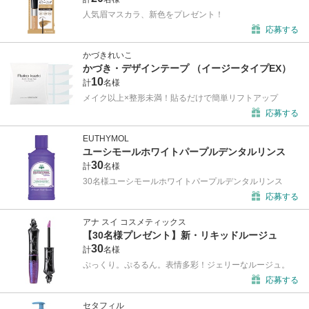
人気眉マスカラ、新色をプレゼント！
応募する
かづきれいこ
かづき・デザインテープ （イージータイプEX）
10
計
名様
メイク以上×整形未満！貼るだけで簡単リフトアップ
応募する
EUTHYMOL
ユーシモールホワイトパープルデンタルリンス
30
計
名様
30名様ユーシモールホワイトパープルデンタルリンス
応募する
アナ スイ コスメティックス
【30名様プレゼント】新・リキッドルージュ
30
計
名様
ぷっくり。ぷるるん。表情多彩！ジェリーなルージュ。
応募する
セタフィル