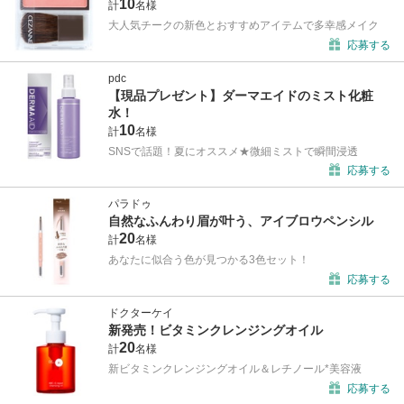
10
計
名様
大人気チークの新色とおすすめアイテムで多幸感メイク
応募する
pdc
【現品プレゼント】ダーマエイドのミスト化粧
水！
10
計
名様
SNSで話題！夏にオススメ★微細ミストで瞬間浸透
応募する
パラドゥ
自然なふんわり眉が叶う、アイブロウペンシル
20
計
名様
あなたに似合う色が見つかる3色セット！
応募する
ドクターケイ
新発売！ビタミンクレンジングオイル
20
計
名様
新ビタミンクレンジングオイル＆レチノール*美容液
応募する