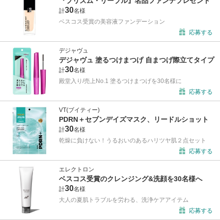
『プリズム・リーブル』名品ファンデプレゼント
30
計
名様
ベスコス受賞の美容液ファンデーション
応募する
デジャヴュ
デジャヴュ 塗るつけまつげ 自まつげ際立てタイプ
30
計
名様
殿堂入り/売上No.1 塗るつけまつげを30名様に
応募する
VT(ブイティー)
PDRN＋セブンデイズマスク、リードルショット
30
計
名様
乾燥に負けない！うるおいのあるハリツヤ肌２点セット
応募する
エレクトロン
ベスコス受賞のクレンジング&洗顔を30名様へ
30
計
名様
大人の夏肌トラブルを労わる、洗浄ケアアイテム
応募する