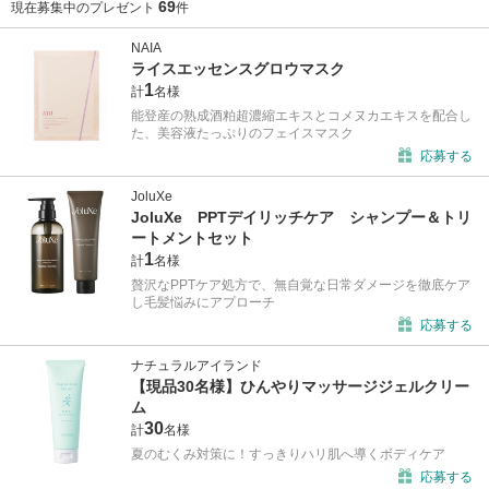
69
現在募集中のプレゼント
件
NAIA
ライスエッセンスグロウマスク
1
計
名様
能登産の熟成酒粕超濃縮エキスとコメヌカエキスを配合し
た、美容液たっぷりのフェイスマスク
応募する
JoluXe
JoluXe PPTデイリッチケア シャンプー＆トリ
ートメントセット
1
計
名様
贅沢なPPTケア処方で、無自覚な日常ダメージを徹底ケア
し毛髪悩みにアプローチ
応募する
ナチュラルアイランド
【現品30名様】ひんやりマッサージジェルクリー
ム
30
計
名様
夏のむくみ対策に！すっきりハリ肌へ導くボディケア
応募する