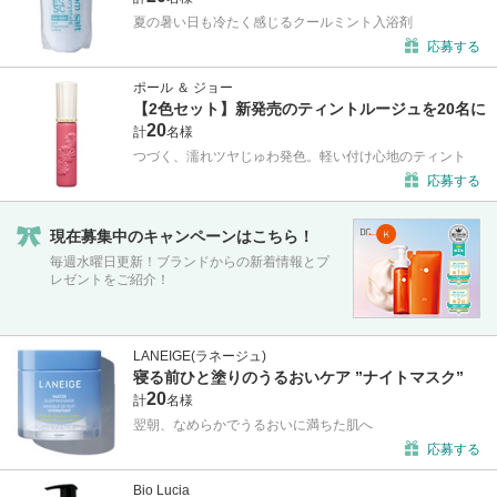
夏の暑い日も冷たく感じるクールミント入浴剤
応募する
ポール ＆ ジョー
【2色セット】新発売のティントルージュを20名に
20
計
名様
つづく、濡れツヤじゅわ発色。軽い付け心地のティント
応募する
現在募集中のキャンペーンはこちら！
毎週水曜日更新！ブランドからの新着情報とプ
レゼントをご紹介！
LANEIGE(ラネージュ)
寝る前ひと塗りのうるおいケア ”ナイトマスク”
20
計
名様
翌朝、なめらかでうるおいに満ちた肌へ
応募する
Bio Lucia