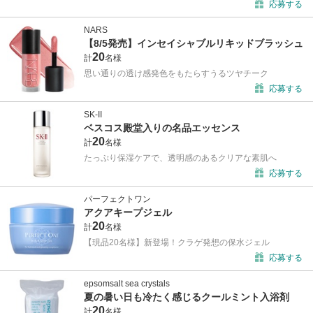
応募する
NARS
【8/5発売】インセイシャブルリキッドブラッシュ
20
計
名様
思い通りの透け感発色をもたらすうるツヤチーク
応募する
SK-II
ベスコス殿堂入りの名品エッセンス
20
計
名様
たっぷり保湿ケアで、透明感のあるクリアな素肌へ
応募する
パーフェクトワン
アクアキープジェル
20
計
名様
【現品20名様】新登場！クラゲ発想の保水ジェル
応募する
epsomsalt sea crystals
夏の暑い日も冷たく感じるクールミント入浴剤
20
計
名様