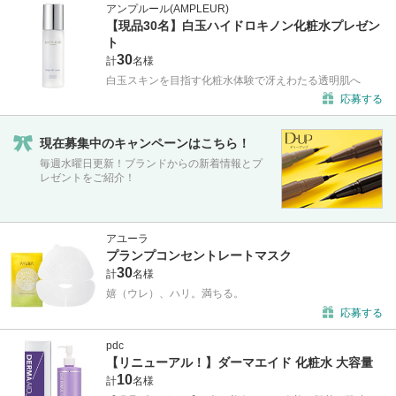
アンプルール(AMPLEUR)
【現品30名】白玉ハイドロキノン化粧水プレゼン
ト
30
計
名様
白玉スキンを目指す化粧水体験で冴えわたる透明肌へ
応募する
現在募集中のキャンペーンはこちら！
毎週水曜日更新！ブランドからの新着情報とプ
レゼントをご紹介！
アユーラ
プランプコンセントレートマスク
30
計
名様
嬉（ウレ）、ハリ。満ちる。
応募する
pdc
【リニューアル！】ダーマエイド 化粧水 大容量
10
計
名様