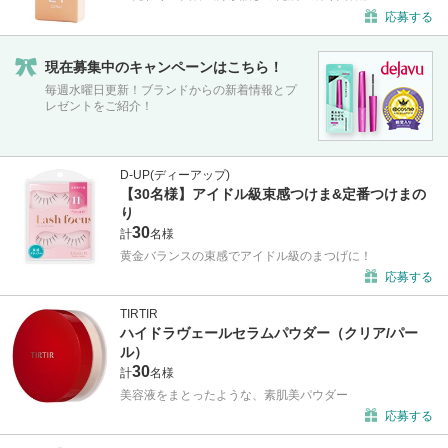
応募する
現在募集中のキャンペーンはこちら！
毎週水曜日更新！ブランドからの新着情報とプ
レゼントをご紹介！
D-UP(ディーアップ)
【30名様】アイドル級束感つけま&定番つけまの
り
30
計
名様
黄金バランスの束感でアイドル級のまつげに！
応募する
TIRTIR
ハイドラヴェールセラムパウダー（クリア/パー
ル）
30
計
名様
美容液をまとったような、素肌美パウダー
応募する