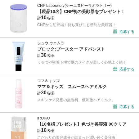
CNP Laboratory(シーエヌピーラボラトリー)
【現品10名】CNP初の美顔器をプレゼント！
10
計
名様
CNPから初登場！持ち運びにも便利な美顔器！
応募する
シュウ ウエムラ
ブロック:ブースター アドバンスト
30
計
名様
うるつや密着下地で夏のメイクが美しく心地よく続く
応募する
ママ＆キッズ
ママ＆キッズ スムースヘアミルク
30
計
名様
スキンケア発想の無香料、低刺激ヘアミルク。
応募する
IROIKU
【10名様プレゼント】色づき美容液 00クリア
10
計
名様
こだわりの美容成分が詰まった潤い続く美容液