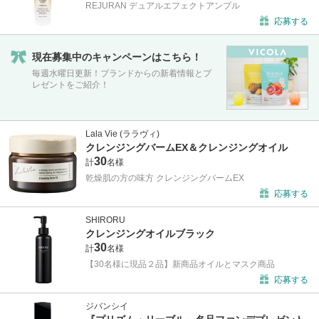
REJURAN デュアルエフェクトアンプル
応募する
現在募集中のキャンペーンはこちら！
毎週水曜日更新！ブランドからの新着情報とプ
レゼントをご紹介！
Lala Vie (ララヴィ)
クレンジングバームEX＆クレンジングオイル
30
計
名様
乾燥肌の方の味方 クレンジングバームEX
応募する
SHIRORU
クレンジングオイルブラック
30
計
名様
【30名様に現品２品】新商品オイルとマスク商品
応募する
ジバンシイ