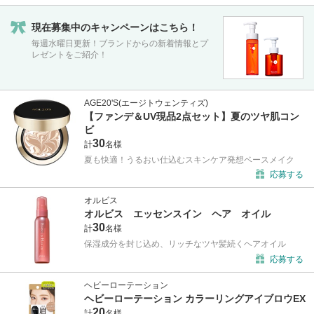
現在募集中のキャンペーンはこちら！
毎週水曜日更新！ブランドからの新着情報とプ
レゼントをご紹介！
AGE20'S(エージトウェンティズ)
【ファンデ＆UV現品2点セット】夏のツヤ肌コン
ビ
30
計
名様
夏も快適！うるおい仕込むスキンケア発想ベースメイク
応募する
オルビス
オルビス エッセンスイン ヘア オイル
30
計
名様
保湿成分を封じ込め、リッチなツヤ髪続くヘアオイル
応募する
ヘビーローテーション
ヘビーローテーション カラーリングアイブロウEX
20
計
名様