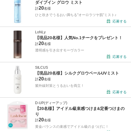
ダイブイン グロウ ミスト
20
計
名様
ひと吹きでうるおい満ちる"オーロラツヤ肌"ミスト♪
応募する
LoNLy
【現品20名様】人気No.1チークをプレゼント！
20
計
名様
透明感を引き出すモーヴカラー
応募する
SILCUS
【現品20名様】シルクグロウベールUVミスト
20
計
名様
紫外線対策とうるおいを両立！
応募する
D-UP(ディーアップ)
【20名様】アイドル級束感つけま&定番つけまの
り
20
計
名様
黄金バランスの束感でアイドル級のまつげに！