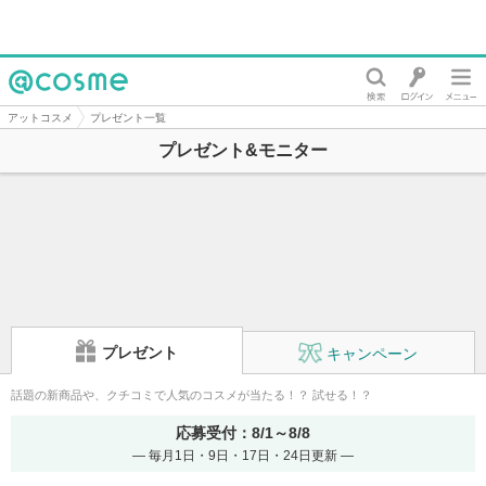
@cosme
アットコスメ
プレゼント一覧
プレゼント&モニター
プレゼント
キャンペーン
話題の新商品や、クチコミで人気のコスメが当たる！？ 試せる！？
応募受付：8/1～8/8
― 毎月1日・9日・17日・24日更新 ―