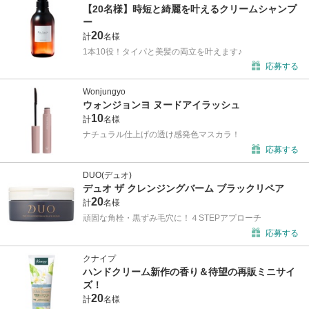
【20名様】時短と綺麗を叶えるクリームシャンプ
ー
20
計
名様
1本10役！タイパと美髪の両立を叶えます♪
応募する
Wonjungyo
ウォンジョンヨ ヌードアイラッシュ
10
計
名様
ナチュラル仕上げの透け感発色マスカラ！
応募する
DUO(デュオ)
デュオ ザ クレンジングバーム ブラックリペア
20
計
名様
頑固な角栓・黒ずみ毛穴に！４STEPアプローチ
応募する
クナイプ
ハンドクリーム新作の香り＆待望の再販ミニサイ
ズ！
20
計
名様