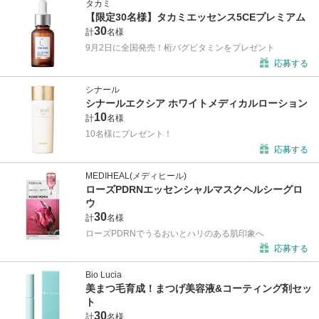
タカミ
【限定30名様】タカミエッセンス5CEプレミアム
30
計
名様
9月2日に全国発売！桁バグビタミンをプレゼント
応募する
シナール
シナールエクシア ホワイトメディカルローション
10
計
名様
10名様にプレゼント！
応募する
MEDIHEAL(メディヒール)
ローズPDRNエッセンシャルマスクヘルシーグロ
ウ
30
計
名様
ローズPDRNでうるおいとハリのある肌印象へ
応募する
Bio Lucia
美まつ毛育成！まつげ美容液&コーティング剤セッ
ト
30
計
名様