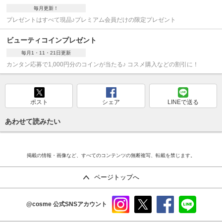
毎月更新！
プレゼントはすべて現品♪プレミアム会員だけの限定プレゼント
ビューティコインプレゼント
毎月1・11・21日更新
カンタン応募で1,000円分のコインが当たる♪ コスメ購入などの割引に！
ポスト
シェア
LINEで送る
あわせて読みたい
掲載の情報・画像など、すべてのコンテンツの無断複写、転載を禁じます。
ページトップへ
@cosme
公式SNSアカウント
instag
x
faceb
line