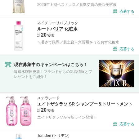
2026年上期ベストコスメ多数受賞の美白美容液
応募する
ネイチャーリパブリック
ルートバリア 化粧水
20
計
名様
＼暑さで限界／肌土台＝角質層をうるおす化粧水
応募する
現在募集中のキャンペーンはこちら！
毎週水曜日更新！ブランドからの新着情報とプ
レゼントをご紹介！
ステラシード
エイトザタラソ SR シャンプー＆トリートメント
20
計
名様
エイトザタラソから新ライン登場！
応募する
Torriden (トリデン)