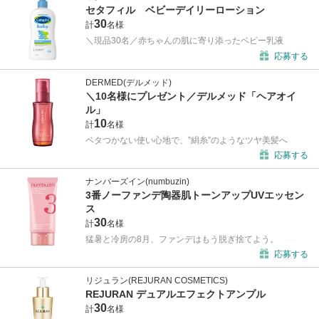
セタフィル ベビーデイリーローション
30
計
名様
＼現品30名／赤ちゃんの肌に寄り添ったベビー乳液
応募する
DERMED(デルメッド)
＼10名様にプレゼント／デルメッド「ヘアオイ
ル」
10
計
名様
ベタつかない使い心地で、”絹糸”のようなツヤ美髪へ
応募する
ナンバーズイン(numbuzin)
3番ノーファンデ陶器肌トーンアップUVエッセン
ス
30
計
名様
猛暑と冷房の8月、ファンデはもう脱ぎ捨てよう。
応募する
リジュラン(REJURAN COSMETICS)
REJURAN デュアルエフェクトアンプル
30
計
名様