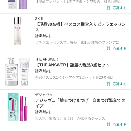
【現品プレゼント】1本で美白・シワ改善・肌荒れ防止
応募する
SK-II
【現品30名様】ベスコス殿堂入りピテラエッセン
ス
30
計
名様
ピテラエッセンスで、毎朝、素肌が理想のファンデに
応募する
THE ANSWER
【THE ANSWER】話題の現品3点セット
20
計
名様
全部ベスコス1位！ヘアケア3点セットを20名様に
応募する
デジャヴュ
デジャヴュ「塗るつけまつげ」自まつげ際立てタ
イプ
20
計
名様
大人気「塗るつけまつげ」が試せるチャンス！
応募する