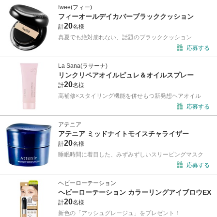
fwee(フィー)
フィーオールデイカバーブラッククッション
20
計
名様
真夏でも絶対崩れない、話題のブラッククッション
応募する
La Sana(ラサーナ)
リンクリペアオイルピュレ＆オイルスプレー
20
計
名様
高補修×スタイリング機能を併せもつ新発想ヘアオイル
応募する
アテニア
アテニア ミッドナイトモイスチャライザー
20
計
名様
睡眠時間に着目した、みずみずしいスリーピングマスク
応募する
ヘビーローテーション
ヘビーローテーション カラーリングアイブロウEX
20
計
名様
新色の「アッシュグレージュ」をプレゼント！