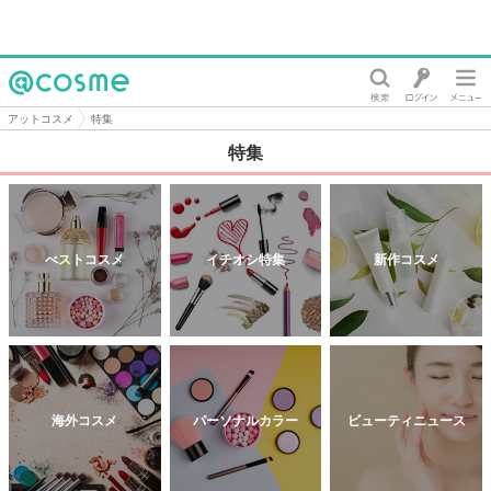
@cosme
アットコスメ
特集
特集
べストコスメ
イチオシ特集
新作コスメ
海外コスメ
パーソナルカラー
ビューティニュース