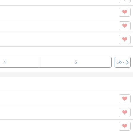
タグ
Like
この
を
タグ
Like
この
を
タグ
Like
この
を
タグ
Like
この
を
タグ
Like
4
5
次へ
を
Like
この
タグ
この
を
タグ