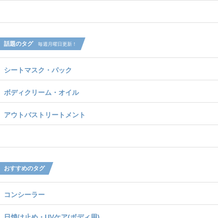
話題のタグ
毎週月曜日更新！
シートマスク・パック
ボディクリーム・オイル
アウトバストリートメント
おすすめのタグ
コンシーラー
日焼け止め・UVケア(ボディ用)