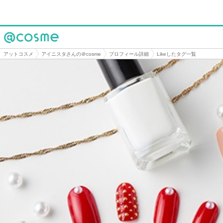
@cosme
アットコスメ
アイニスタさんの＠cosme
プロフィール詳細
Likeしたタグ一覧