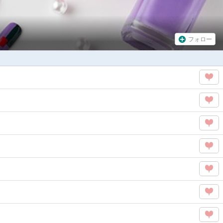
フォロー
この
タグ
この
を
タグ
Like
この
を
タグ
Like
この
を
タグ
Like
この
を
タグ
Like
この
を
タグ