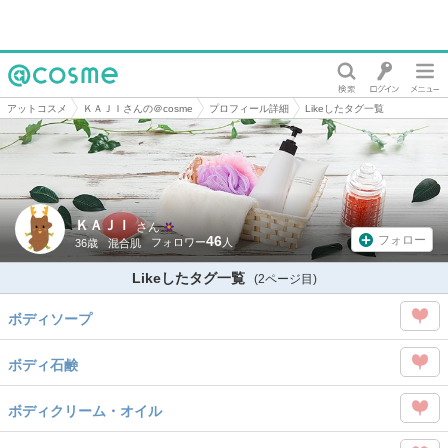
@cosme
アットコスメ
ＫＡＪＩさんの＠cosme
プロフィール詳細
Likeしたタグ一覧
ＫＡＪＩ
さん
46
フォロー
36歳
混合肌
Likeしたタグ一覧
(2ページ目)
ボディソープ
この
ボディ石鹸
タグ
この
を
ボディクリーム・オイル
タグ
Like
この