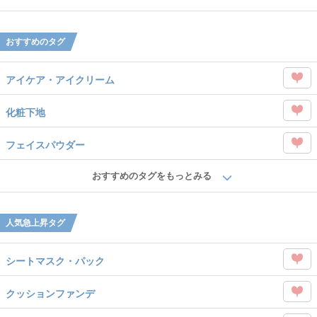
タグ
Like
を
おすすめのタグ
Like
アイケア・アイクリーム
この
化粧下地
タグ
この
を
フェイスパウダー
タグ
Like
この
を
おすすめのタグをもっとみる
タグ
Like
を
人気急上昇タグ
Like
シートマスク・パック
この
クッションファンデ
タグ
この