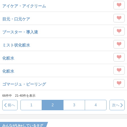
この
を
アイケア・アイクリーム
タグ
Like
この
を
目元・口元ケア
タグ
Like
この
を
ブースター・導入液
タグ
Like
この
を
ミスト状化粧水
タグ
Like
この
を
化粧水
タグ
Like
この
を
化粧水
タグ
Like
この
を
ゴマージュ・ピーリング
タグ
Like
この
を
66件中 21-40件を表示
タグ
Like
前へ
1
2
3
4
次へ
を
Like
みんながLikeしているタグ