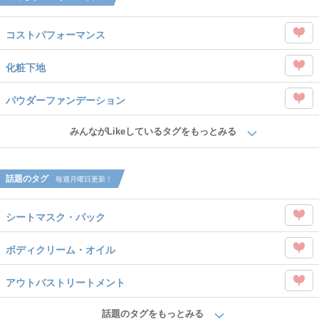
コストパフォーマンス
この
化粧下地
タグ
この
を
パウダーファンデーション
タグ
Like
この
を
みんながLikeしているタグをもっとみる
タグ
Like
を
話題のタグ
毎週月曜日更新！
Like
シートマスク・パック
この
ボディクリーム・オイル
タグ
この
を
アウトバストリートメント
タグ
Like
この
を
話題のタグをもっとみる