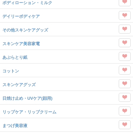
を
ボディローション・ミルク
タグ
Like
この
を
デイリーボディケア
タグ
Like
この
を
その他スキンケアグッズ
タグ
Like
この
を
スキンケア美容家電
タグ
Like
この
を
あぶらとり紙
タグ
Like
この
を
コットン
タグ
Like
この
を
スキンケアグッズ
タグ
Like
この
を
日焼け止め・UVケア(顔用)
タグ
Like
この
を
リップケア・リップクリーム
タグ
Like
この
を
まつげ美容液
タグ
Like