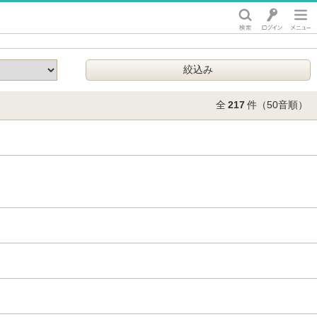
全
217
件（50音順）