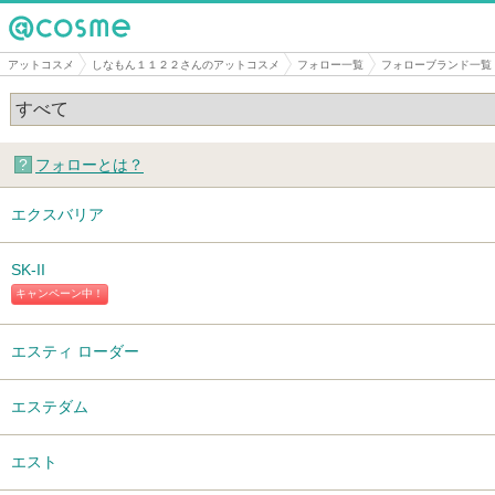
@cosme
アットコスメ
しなもん１１２２さんのアットコスメ
フォロー一覧
フォローブランド一覧
フォローとは？
エクスバリア
SK-II
キャンペーン中！
エスティ ローダー
エステダム
エスト