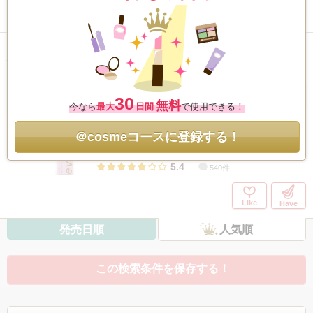
Like
Have
サロンアイラッシュ
/ ドーリーウインク
5.4
594件
30
Like
Have
無料
今なら
最大
日間
で使用できる！
＠cosmeコースに登録する！
ミッシュブルーミン アイラッシュ インフ
ィニティライン
/ ミッシュブルーミン
5.4
540件
Like
Have
発売日順
人気順
この検索条件を保存する！