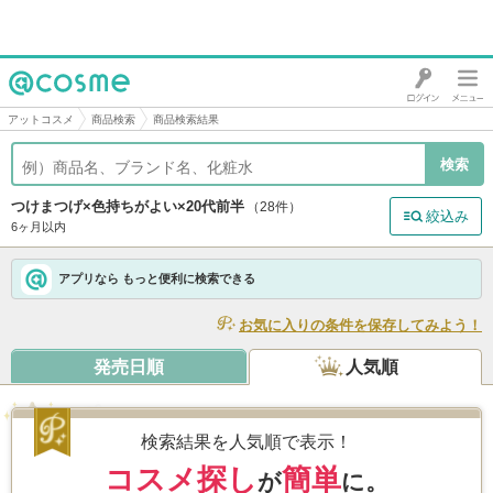
@cosme
アットコスメ
商品検索
商品検索結果
つけまつげ×色持ちがよい×20代前半
（28件）
絞込み
6ヶ月以内
アプリなら もっと便利に検索できる
お気に入りの条件を保存してみよう！
発売日順
人気順
アイラッシュフィクサーEX552
/ D-UP(デ
検索結果を人気順で表示！
ィーアップ)
5.6
6,182件
コスメ探し
簡単
が
に。