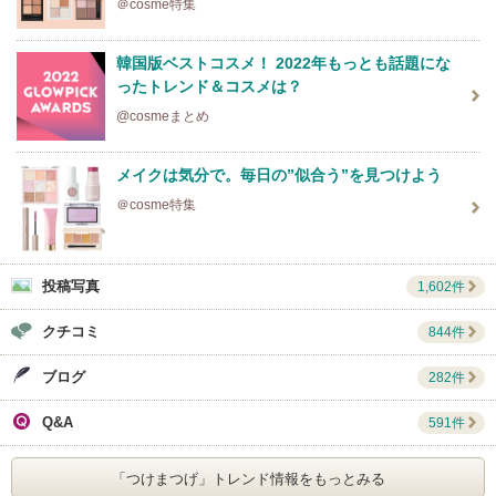
＠cosme特集
韓国版ベストコスメ！ 2022年もっとも話題にな
ったトレンド＆コスメは？
@cosmeまとめ
メイクは気分で。毎日の”似合う”を見つけよう
＠cosme特集
投稿写真
1,602件
クチコミ
844件
ブログ
282件
Q&A
591件
「つけまつげ」
トレンド情報をもっとみる