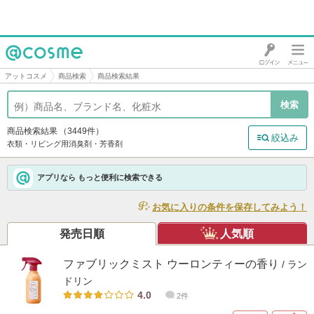
@cosme
アットコスメ
商品検索
商品検索結果
商品検索結果
（3449件）
絞込み
衣類・リビング用消臭剤・芳香剤
アプリなら もっと便利に検索できる
お気に入りの条件を保存してみよう！
発売日順
人気順
ファブリックミスト ウーロンティーの香り
/ ラン
ドリン
4.0
2件