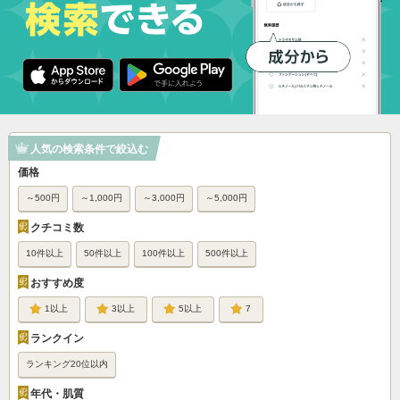
人気の検索条件で絞込む
価格
～500円
～1,000円
～3,000円
～5,000円
クチコミ数
10件以上
50件以上
100件以上
500件以上
おすすめ度
1
3
5
7
ランクイン
ランキング20位以内
年代・肌質