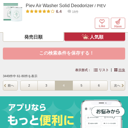
Piev Air Washer Solid Deodorizer
/ PIEV
6.4
18件
Like
Have
発売日順
人気順
この検索条件を保存する！
リスト
画像
表示形式：
3449件中 61-80件を表示
前へ
2
3
4
5
6
次へ