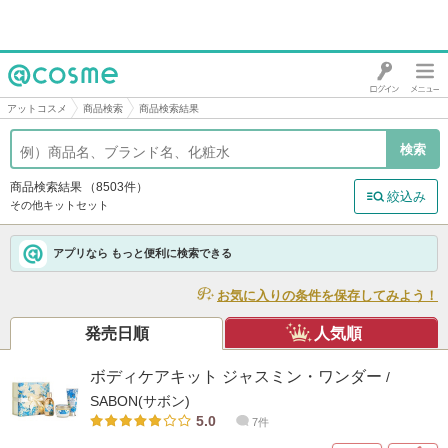
@cosme
アットコスメ
商品検索
商品検索結果
商品検索結果
（8503件）
絞込み
その他キットセット
アプリなら もっと便利に検索できる
お気に入りの条件を保存してみよう！
発売日順
人気順
ボディケアキット ジャスミン・ワンダー
/
SABON(サボン)
5.0
7件