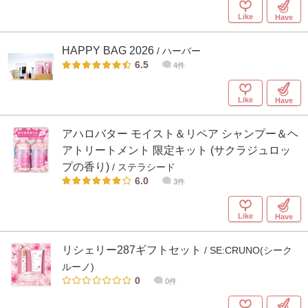
Like
Have
HAPPY BAG 2026
/ ハーバー
6.5
4件
Like
Have
アハロバター モイスト＆リペア シャンプー＆ヘ
アトリートメント 限定キット (サクラジュロッ
プの香り)
/ ステラシード
6.0
3件
Like
Have
リシェリー287ギフトセット
/ SE:CRUNO(シーク
ルーノ)
0
0件