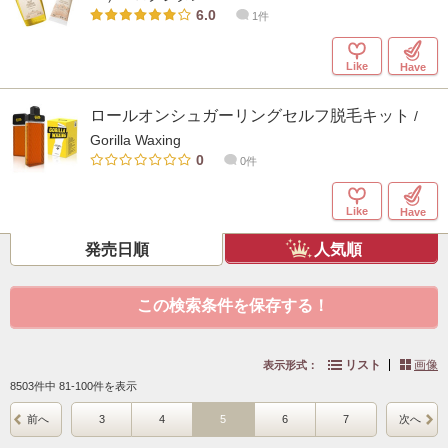
6.0
1件
Like
Have
ロールオンシュガーリングセルフ脱毛キット
/
Gorilla Waxing
0
0件
Like
Have
発売日順
人気順
この検索条件を保存する！
リスト
画像
表示形式：
8503件中 81-100件を表示
前へ
3
4
5
6
7
次へ