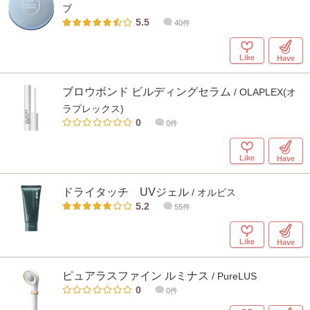
ブ
5.5
40件
Like
Have
ブロウボンド ビルディングセラム
/ OLAPLEX(オ
ラプレックス)
0
0件
Like
Have
ドライタッチ UVジェル
/ オルビス
5.2
55件
Like
Have
ピュアラスファイン ルミナス
/ PureLUS
0
0件