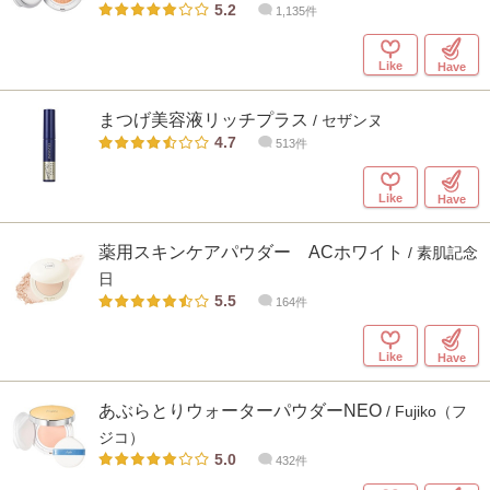
5.2
1,135件
Like
Have
まつげ美容液リッチプラス
/ セザンヌ
4.7
513件
Like
Have
薬用スキンケアパウダー ACホワイト
/ 素肌記念
日
5.5
164件
Like
Have
あぶらとりウォーターパウダーNEO
/ Fujiko（フ
ジコ）
5.0
432件