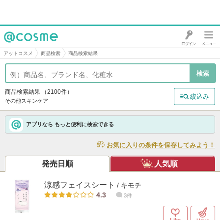
@cosme
アットコスメ
商品検索
商品検索結果
商品検索結果
（2100件）
絞込み
その他スキンケア
アプリなら もっと便利に検索できる
お気に入りの条件を保存してみよう！
発売日順
人気順
涼感フェイスシート
/ キモチ
4.3
3件
Like