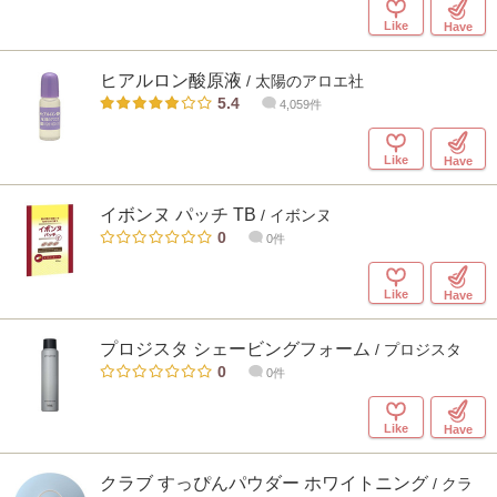
Like
Have
ヒアルロン酸原液
/ 太陽のアロエ社
5.4
4,059件
Like
Have
イボンヌ パッチ TB
/ イボンヌ
0
0件
Like
Have
プロジスタ シェービングフォーム
/ プロジスタ
0
0件
Like
Have
クラブ すっぴんパウダー ホワイトニング
/ クラ