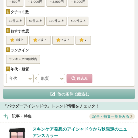
～500円
～1,000円
～3,000円
～5,000円
クチコミ数
10件以上
50件以上
100件以上
500件以上
おすすめ度
1
3
5
7
ランクイン
ランキング20位以内
年代・肌質
他の条件で絞込む
「パウダーアイシャドウ」トレンド情報をチェック！
記事・特集
記事・特集一覧をみる
スキンケア発想のアイシャドウから秋限定のニュ
アンスカラー