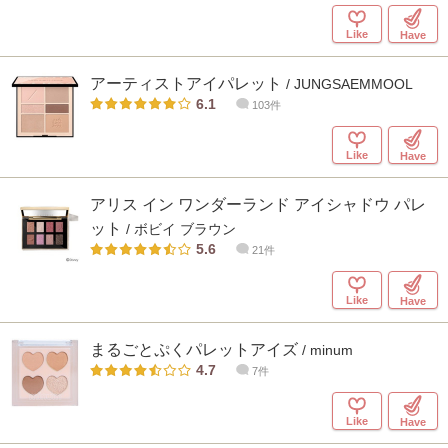
Like
Have
アーティストアイパレット
/ JUNGSAEMMOOL
6.1
103件
Like
Have
アリス イン ワンダーランド アイシャドウ パレ
ット
/ ボビイ ブラウン
5.6
21件
Like
Have
まるごとぷくパレットアイズ
/ minum
4.7
7件
Like
Have