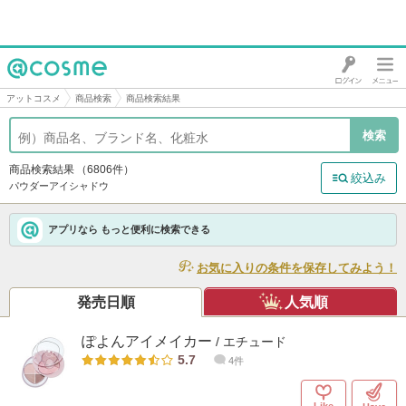
@cosme
アットコスメ
商品検索
商品検索結果
商品検索結果
（6806件）
絞込み
パウダーアイシャドウ
アプリなら もっと便利に検索できる
お気に入りの条件を保存してみよう！
発売日順
人気順
ぽよんアイメイカー
/ エチュード
5.7
4件
Like