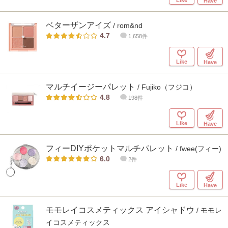
Have
ベターザンアイズ
/ rom&nd
4.7
1,658件
Like
Have
マルチイージーパレット
/ Fujiko（フジコ）
4.8
198件
Like
Have
フィーDIYポケットマルチパレット
/ fwee(フィー)
6.0
2件
Like
Have
モモレイコスメティックス アイシャドウ
/ モモレ
イコスメティックス