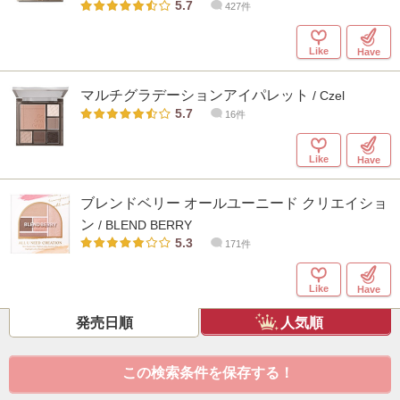
5.7
427件
Like
Have
マルチグラデーションアイパレット
/ Czel
5.7
16件
Like
Have
ブレンドベリー オールユーニード クリエイショ
ン
/ BLEND BERRY
5.3
171件
Like
Have
発売日順
人気順
この検索条件を保存する！