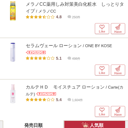
メラノCC薬用しみ対策美白化粧水 しっとりタ
イプ
/ メラノCC
4.8
250件
Like
Have
セラムヴェール ローション
/ ONE BY KOSE
5.1
498件
Like
Have
カルテＨＤ モイスチュア ローション
/ Carte(カ
ルテ)
5.4
1,604件
Like
Have
発売日順
人気順