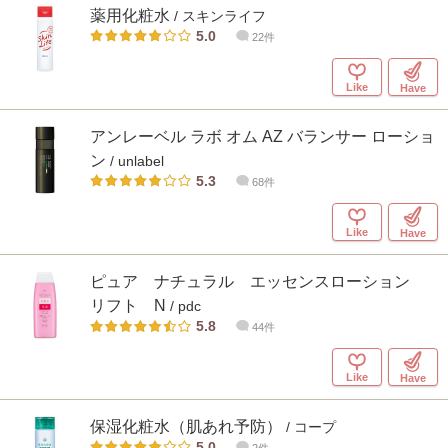
薬用化粧水
/ スキンライフ
5.0
22件
Like
Have
アンレーベル ラボ オム AZ バランサー ローショ
ン
/ unlabel
5.3
68件
Like
Have
ピュア ナチュラル エッセンスローション
リフト N
/ pdc
5.8
44件
Like
Have
保湿化粧水（肌あれ予防）
/ コープ
5.0