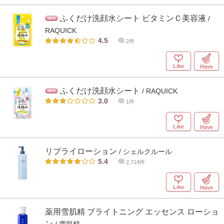
ふくだけ洗顔水シート ビタミンＣ美容液
/
RAQUICK
4.5
2件
Like
Have
ふくだけ洗顔水シート
/ RAQUICK
3.0
1件
Like
Have
リプライローション
/ シェルクルール
5.4
2,714件
Like
Have
薬用雪肌精 ブライトニング エッセンス ローショ
ン