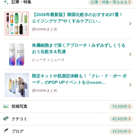
記事・特集
記事・特集一覧をみる
【2026年最新版】韓国化粧水のおすすめ27選！
エイジングケア*やくすみケアにい…
@cosmeまとめ
角層細胞まで深くアプローチ！みずみずしくうる
おう化粧水＆乳液
ビューティニュース
限定キットや肌測定体験も！「クレ・ド・ポー ボ
ーテ」のPOP UPイベントを@cosm…
@cosmeまとめ
投稿写真
74,326件
クチコミ
45,602件
ブログ
14,541件