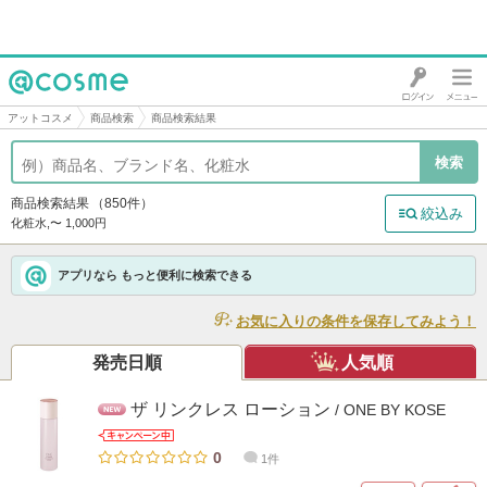
@cosme
アットコスメ
商品検索
商品検索結果
商品検索結果
（850件）
絞込み
化粧水,〜 1,000円
アプリなら もっと便利に検索できる
お気に入りの条件を保存してみよう！
発売日順
人気順
ザ リンクレス ローション
/ ONE BY KOSE
0
1件