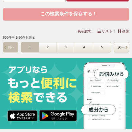
この検索条件を保存する！
リスト
画像
表示形式：
850件中 1-20件を表示
前へ
1
2
3
4
5
次へ