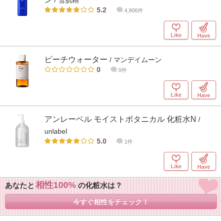
/ 雪肌精
5.2
4,906件
Like
Have
ピーチウォーター
/ マンデイムーン
0
0件
Like
Have
アンレーベル モイストボタニカル 化粧水N
/
unlabel
5.0
1件
Like
Have
相性100
あなたと
の化粧水は？
今すぐ相性をチェック！