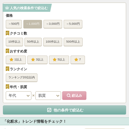
人気の検索条件で絞込む
価格
～500円
～1,000円
～3,000円
～5,000円
クチコミ数
10件以上
50件以上
100件以上
500件以上
おすすめ度
1
3
5
7
ランクイン
ランキング20位以内
年代・肌質
他の条件で絞込む
「化粧水」トレンド情報をチェック！