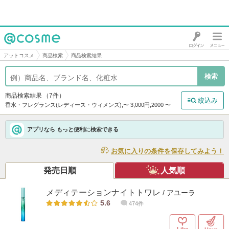
@cosme
アットコスメ
商品検索
商品検索結果
商品検索結果
（7件）
絞込み
香水・フレグランス(レディース・ウィメンズ),〜 3,000円,2000 〜
アプリなら もっと便利に検索できる
お気に入りの条件を保存してみよう！
発売日順
人気順
メディテーションナイトトワレ
/ アユーラ
5.6
474件
Like