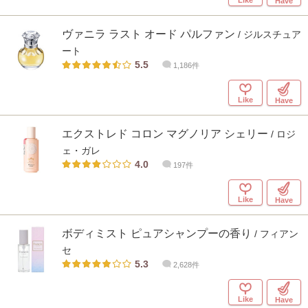
Have
ヴァニラ ラスト オード パルファン
/ ジルスチュア
ート
5.5
1,186件
Like
Have
エクストレド コロン マグノリア シェリー
/ ロジ
ェ・ガレ
4.0
197件
Like
Have
ボディミスト ピュアシャンプーの香り
/ フィアン
セ
5.3
2,628件
Like
Have