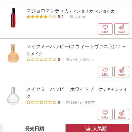
マジョロマンティカ
/ マジョリカ マジョルカ
5.2
1,742件
Like
Have
メイクミーハッピー(スウィートヴァニラ)
/ キャ
ンメイク
0
73件 (生産終了)
Like
Have
メイクミーハッピー ホワイトブーケ
/ キャンメイ
ク
0
189件 (生産終了)
Like
Have
発売日順
人気順