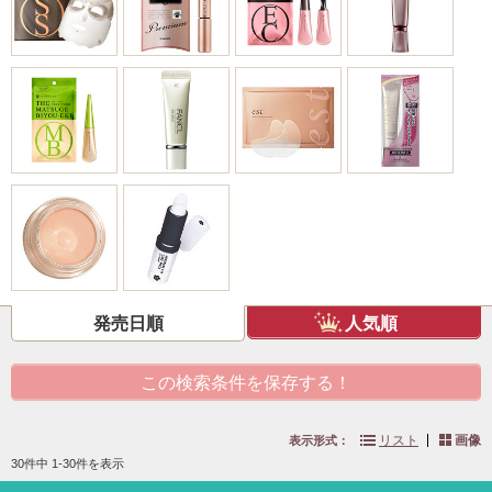
発売日順
人気順
この検索条件を保存する！
リスト
画像
表示形式：
30件中 1-30件を表示