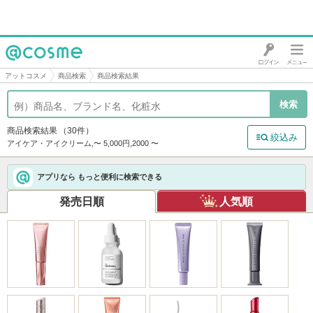
@cosme
アットコスメ
商品検索
商品検索結果
商品検索結果
（30件）
絞込み
アイケア・アイクリーム,〜 5,000円,2000 〜
アプリなら もっと便利に検索できる
発売日順
人気順