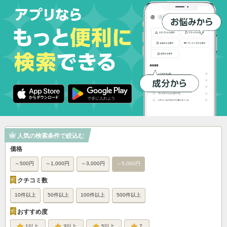
人気の検索条件で絞込む
価格
～500円
～1,000円
～3,000円
～5,000円
クチコミ数
10件以上
50件以上
100件以上
500件以上
おすすめ度
1
3
5
7