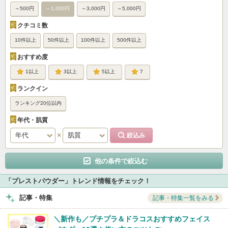
～500円
～1,000円
～3,000円
～5,000円
クチコミ数
10件以上
50件以上
100件以上
500件以上
おすすめ度
1
3
5
7
ランクイン
ランキング20位以内
年代・肌質
他の条件で絞込む
「プレストパウダー」トレンド情報をチェック！
記事・特集
記事・特集一覧をみる
＼新作も／プチプラ＆ドラコスおすすめフェイス