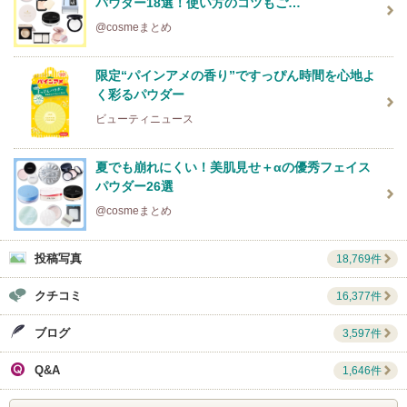
パウダー18選！使い方のコツもご…
@cosmeまとめ
限定“パインアメの香り”ですっぴん時間を心地よ
く彩るパウダー
ビューティニュース
夏でも崩れにくい！美肌見せ＋αの優秀フェイス
パウダー26選
@cosmeまとめ
投稿写真
18,769件
クチコミ
16,377件
ブログ
3,597件
Q&A
1,646件