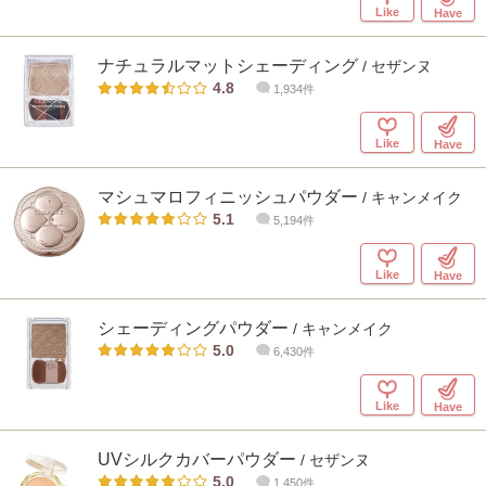
Like
Have
ナチュラルマットシェーディング
/ セザンヌ
4.8
1,934件
Like
Have
マシュマロフィニッシュパウダー
/ キャンメイク
5.1
5,194件
Like
Have
シェーディングパウダー
/ キャンメイク
5.0
6,430件
Like
Have
UVシルクカバーパウダー
/ セザンヌ
5.0
1,450件