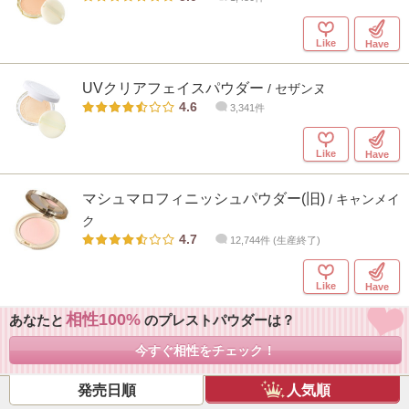
Like
Have
UVクリアフェイスパウダー
/ セザンヌ
4.6
3,341件
Like
Have
マシュマロフィニッシュパウダー(旧)
/ キャンメイ
ク
4.7
12,744件 (生産終了)
Like
Have
相性100
あなたと
のプレストパウダーは？
今すぐ相性をチェック！
発売日順
人気順