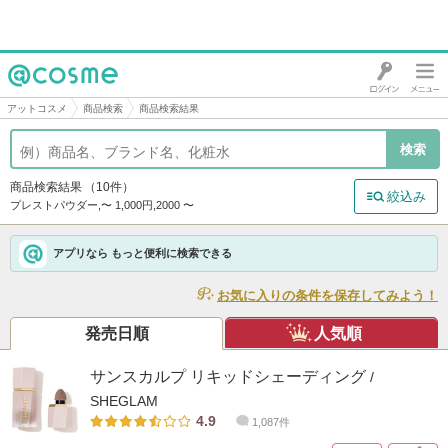
@cosme
アットコスメ
商品検索
商品検索結果
商品検索結果
（10件）
絞込み
プレストパウダー,〜 1,000円,2000 〜
アプリなら もっと便利に検索できる
お気に入りの条件を保存してみよう！
発売日順
人気順
サンスカルプ リキッドシェーディング
/
SHEGLAM
4.9
1,087件