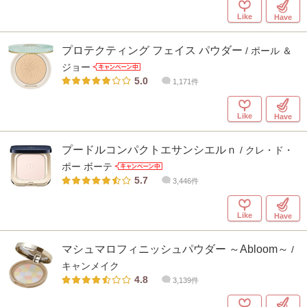
Like
Have
プロテクティング フェイス パウダー
/ ポール ＆
ジョー
5.0
1,171件
Like
Have
プードルコンパクトエサンシエルｎ
/ クレ・ド・
ポー ボーテ
5.7
3,446件
Like
Have
マシュマロフィニッシュパウダー ～Abloom～
/
キャンメイク
4.8
3,139件