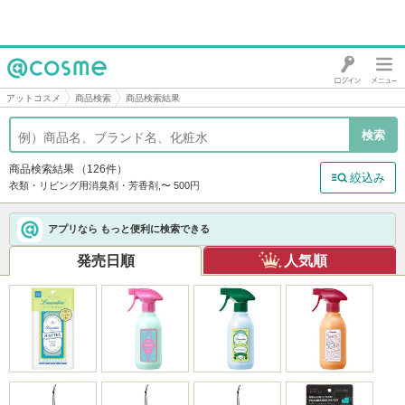
@cosme
アットコスメ
商品検索
商品検索結果
商品検索結果
（126件）
絞込み
衣類・リビング用消臭剤・芳香剤,〜 500円
アプリなら もっと便利に検索できる
発売日順
人気順