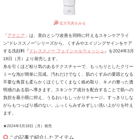
拡大写真をみる
「
アテニア
」は、美白とシワ改善を同時に叶えるスキンケアライ
ン“ドレススノー”シリーズから、くすみやエイジングサインをケア
する洗顔料『
ドレススノー フェイシャルウォッシュ
』を2024年3月
18日（月）より発売します。
糸を引くほど粘り気のあるテクスチャーで、もっちりとしたクリー
ミーな泡が簡単に完成。汚れだけでなく、肌のくすみの要因となる
不要な角質も柔らかくほぐしてくまなく絡め取り、キメの整った透
明感のある肌へ導きます。スキンケア成分を配合することで肌への
負担を最小限に抑え、うるおいもしっかりチャージ。すっきりしな
がらもつっぱり感のない、ふっくらみずみずしい洗い上がりを叶え
ます。
★2024年3月18日（月）発売
この記事で紹介したアイテム