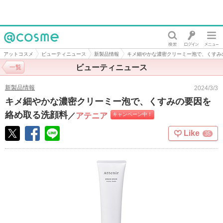
@cosme
アットコスメ
ビューティニュース
新製品情報
キメ細やかな濃密クリーミー泡で、くすみ
ビューティニュース
一覧
新製品情報
2024/3/3
キメ細やかな濃密クリーミー泡で、くすみの要因を
絡め取る洗顔料
／
アテニア
キャンペーン中！
Like
35