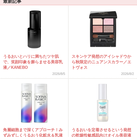
最新記事
うるおいとハリに満ちたツヤ肌
スキンケア発想のアイシャドウか
で、笑顔印象を膨らませる美容乳
ら秋限定のニュアンスカラー／エ
液／KANEBO
トヴォス
2026/8/5
2026/8/2
角層細胞まで深くアプローチ！み
うるおいを定着させるという発想
ずみずしくうるおう化粧水＆乳液
の乾燥性敏感肌向けオイル美容液