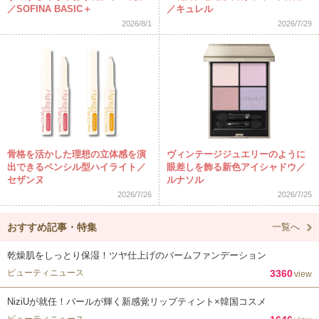
／SOFINA BASIC＋
／キュレル
2026/8/1
2026/7/29
骨格を活かした理想の立体感を演
ヴィンテージジュエリーのように
出できるペンシル型ハイライト／
眼差しを飾る新色アイシャドウ／
セザンヌ
ルナソル
2026/7/26
2026/7/25
おすすめ記事・特集
一覧へ
乾燥肌をしっとり保湿！ツヤ仕上げのバームファンデーション
ビューティニュース
3360
view
NiziUが就任！パールが輝く新感覚リップティント×韓国コスメ