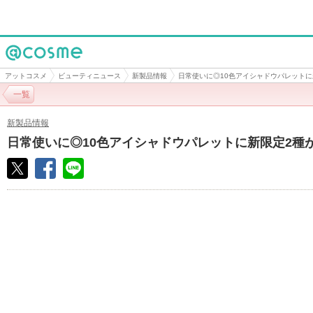
@cosme
アットコスメ
ビューティニュース
新製品情報
日常使いに◎10色アイシャドウパレットに
一覧
新製品情報
日常使いに◎10色アイシャドウパレットに新限定2種