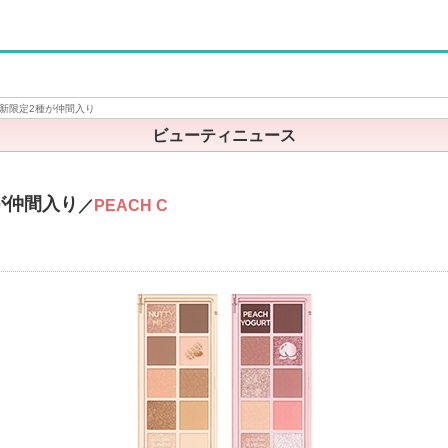
新限定2種が仲間入り
ビューティニュース
が仲間入り
／
PEACH C