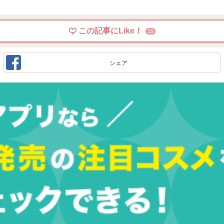
この記事にLike！
15
シェア