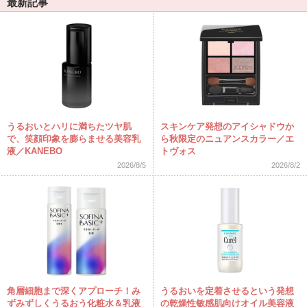
最新記事
うるおいとハリに満ちたツヤ肌
スキンケア発想のアイシャドウか
で、笑顔印象を膨らませる美容乳
ら秋限定のニュアンスカラー／エ
液／KANEBO
トヴォス
2026/8/5
2026/8/2
角層細胞まで深くアプローチ！み
うるおいを定着させるという発想
ずみずしくうるおう化粧水＆乳液
の乾燥性敏感肌向けオイル美容液