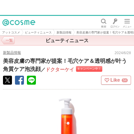
@cosme
アットコスメ
ビューティニュース
新製品情報
美容皮膚の専門家が提案！毛穴ケア＆透明
ビューティニュース
一覧
新製品情報
2024/6/28
美容皮膚の専門家が提案！毛穴ケア＆透明感が叶う
角質ケア泡洗顔
／
ドクターケイ
キャンペーン中！
Like
54