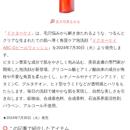
拡大写真をみる
「
ドクターケイ
」は、毛穴悩みから解き放たれるような、つるんと
クリアな生まれたての肌へ導く角質ケア泡洗顔『
ドクターケイ
ABC-Gピールウォッシュ
』を2024年7月30日（火）より発売しま
す。
ビタミン豊富な成分で肌をやさしく包み込む、美容皮膚の専門家が
開発した泡洗顔が新登場。グリコール酸とアミノ酸由来の成分が角
栓や不要な角質を柔らかくし、レチノールやナイアシンアミド、ビ
タミンC、グルタチオン、ヒト型セラミドなどが透明感とハリをも
たらします。毎日の洗顔で健やかな肌を実現し、自然な美しさを引
き出します。鉱物油、合成着色料、合成香料、石油系界面活性剤、
パラベン、アルコール不使用。
★2024年7月30日（火）発売
この記事で紹介したアイテム