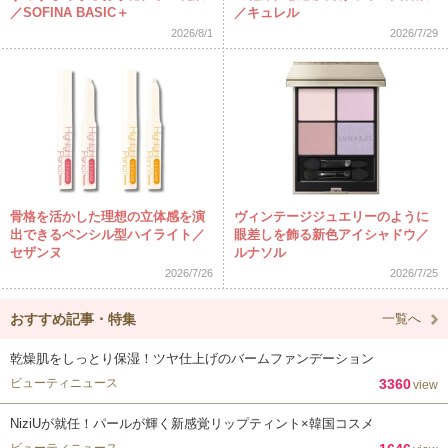
／SOFINA BASIC＋
／キュレル
2026/8/1
2026/7/29
骨格を活かした理想の立体感を演
ヴィンテージジュエリーのように
出できるペンシル型ハイライト／
眼差しを飾る新色アイシャドウ／
セザンヌ
ルナソル
2026/7/26
2026/7/25
おすすめ記事・特集
一覧へ
乾燥肌をしっとり保湿！ツヤ仕上げのバームファンデーション
ビューティニュース
3360
view
NiziUが就任！パールが輝く新感覚リップティント×韓国コスメ