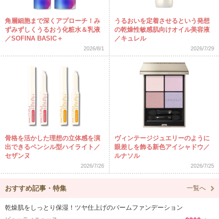
角層細胞まで深くアプローチ！み
うるおいを定着させるという発想
ずみずしくうるおう化粧水＆乳液
の乾燥性敏感肌向けオイル美容液
／SOFINA BASIC＋
／キュレル
2026/8/1
2026/7/29
骨格を活かした理想の立体感を演
ヴィンテージジュエリーのように
出できるペンシル型ハイライト／
眼差しを飾る新色アイシャドウ／
セザンヌ
ルナソル
2026/7/26
2026/7/25
おすすめ記事・特集
一覧へ
乾燥肌をしっとり保湿！ツヤ仕上げのバームファンデーション