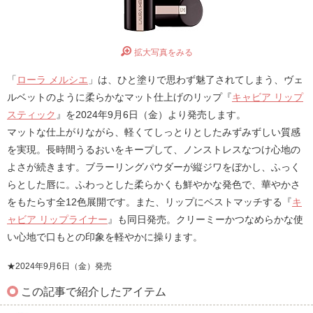
拡大写真をみる
「
ローラ メルシエ
」は、ひと塗りで思わず魅了されてしまう、ヴェ
ルベットのように柔らかなマット仕上げのリップ『
キャビア リップ
スティック
』を2024年9月6日（金）より発売します。
マットな仕上がりながら、軽くてしっとりとしたみずみずしい質感
を実現。長時間うるおいをキープして、ノンストレスなつけ心地の
よさが続きます。ブラーリングパウダーが縦ジワをぼかし、ふっく
らとした唇に。ふわっとした柔らかくも鮮やかな発色で、華やかさ
をもたらす全12色展開です。また、リップにベストマッチする『
キ
ャビア リップライナー
』も同日発売。クリーミーかつなめらかな使
い心地で口もとの印象を軽やかに操ります。
★2024年9月6日（金）発売
この記事で紹介したアイテム