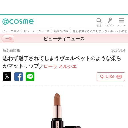
@cosme
アットコスメ
ビューティニュース
新製品情報
思わず魅了されてしまうヴェルベットのよ
ビューティニュース
一覧
新製品情報
2024/9/4
思わず魅了されてしまうヴェルベットのような柔ら
かマットリップ
／
ローラ メルシエ
Like
22