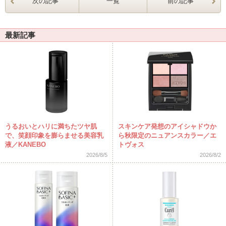
次の記事
一覧
前の記事
最新記事
うるおいとハリに満ちたツヤ肌
スキンケア発想のアイシャドウか
で、笑顔印象を膨らませる美容乳
ら秋限定のニュアンスカラー／エ
液／KANEBO
トヴォス
2026/8/5
2026/8/2